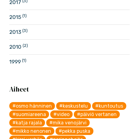
(3)
2017
(1)
2015
(3)
2013
(2)
2010
(1)
1999
Aiheet
#osmo hänninen
#keskustelu
#kuntoutus
#suomiareena
#video
#päiviö vertanen
#katja rajala
#mika venojärvi
#mikko nenonen
#pekka puska