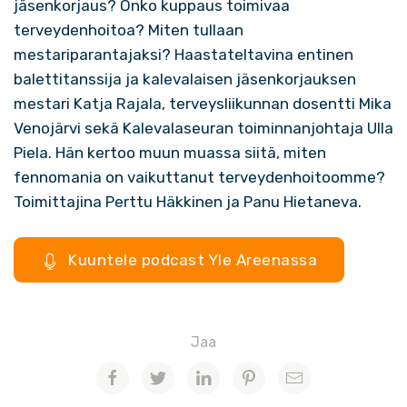
jäsenkorjaus? Onko kuppaus toimivaa
terveydenhoitoa? Miten tullaan
mestariparantajaksi? Haastateltavina entinen
balettitanssija ja kalevalaisen jäsenkorjauksen
mestari Katja Rajala, terveysliikunnan dosentti Mika
Venojärvi sekä Kalevalaseuran toiminnanjohtaja Ulla
Piela. Hän kertoo muun muassa siitä, miten
fennomania on vaikuttanut terveydenhoitoomme?
Toimittajina Perttu Häkkinen ja Panu Hietaneva.
Kuuntele podcast Yle Areenassa
Jaa