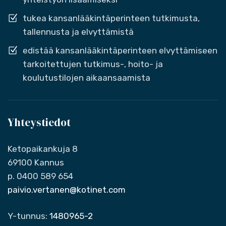
tukea kansanlääkintäperinteen tutkimusta,
tallennusta ja elvyttämistä
edistää kansanlääkintäperinteen elvyttämiseen
tarkoitettujen tutkimus-, hoito- ja
koulutustilojen aikaansaamista
Yhteystiedot
Ketopaikankuja 8
69100 Kannus
p. 0400 589 654
paivio.vertanen@kotinet.com
Y-tunnus:
1480965-2