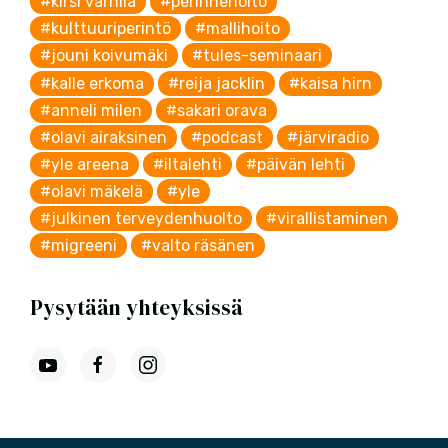
#kirsi varhila
#perinnehoito
#kulttuuriperintö
#mallihoito
#jouni koivumäki
#tules-seminaari
#kalle erkoma
#reija jacklin
#kaisa hirn
#anneli milen
#sakari orava
#olavi airaksinen
#podcast
#järviradio
#yle areena
#iltalehti
#päivän lehti
#olavi mäkelä
#yle
#julkinen terveydenhuolto
#virallistaminen
#migreeni
#valto räsänen
Pysytään yhteyksissä