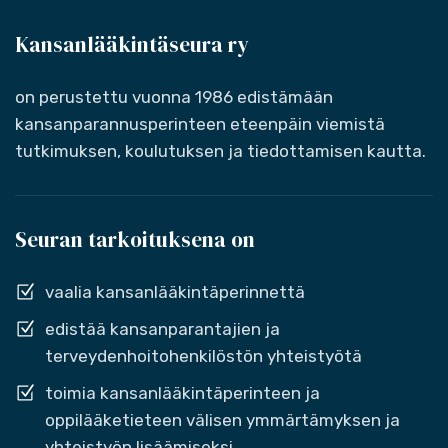
Kansanlääkintäseura ry
on perustettu vuonna 1986 edistämään
kansanparannusperinteen eteenpäin viemistä
tutkimuksen, koulutuksen ja tiedottamisen kautta.
Seuran tarkoituksena on
vaalia kansanlääkintäperinnettä
edistää kansanparantajien ja
terveydenhoitohenkilöstön yhteistyötä
toimia kansanlääkintäperinteen ja
oppilääketieteen välisen ymmärtämyksen ja
yhteistyön lisäämiseksi