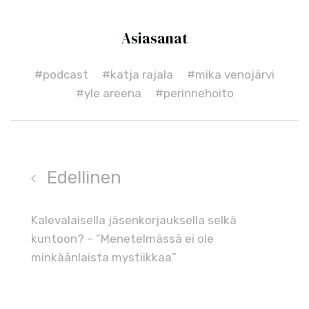
Asiasanat
#podcast
#katja rajala
#mika venojärvi
#yle areena
#perinnehoito
Edellinen
Kalevalaisella jäsenkorjauksella selkä
kuntoon? – ”Menetelmässä ei ole
minkäänlaista mystiikkaa”