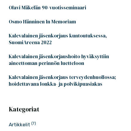
Olavi Mäkelän 90-vuotisseminaari
Osmo Hänninen In Memoriam
Kalevalainen jäsenkorjaus kuntoutuksessa,
SuomiAreena 2022
Kalevalainen jäsenkorjaushoito hyväksyttiin
aineettoman perinnön luetteloon
Kalevalainen jäsenkorjaus terveydenhuollossa;
hoidettavana lonkka- ja polvikipuasiakas
Kategoriat
(7)
Artikkelit