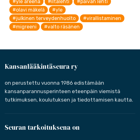
#yle areena
#iltalehti
#päivän lehti
#olavi mäkelä
#yle
#julkinen terveydenhuolto
#virallistaminen
#migreeni
#valto räsänen
Kansanlääkintäseura ry
on perustettu vuonna 1986 edistämään
kansanparannusperinteen eteenpäin viemistä
tutkimuksen, koulutuksen ja tiedottamisen kautta.
Seuran tarkoituksena on