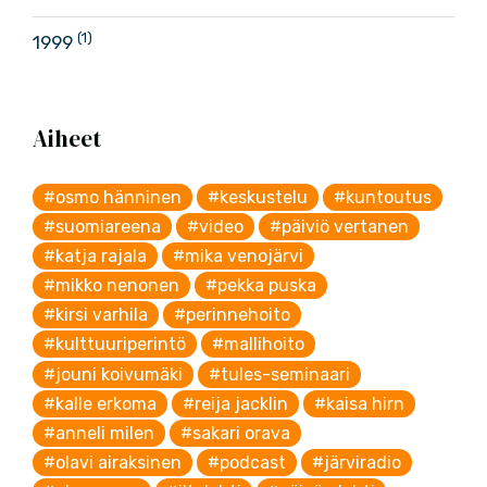
(1)
1999
Aiheet
#osmo hänninen
#keskustelu
#kuntoutus
#suomiareena
#video
#päiviö vertanen
#katja rajala
#mika venojärvi
#mikko nenonen
#pekka puska
#kirsi varhila
#perinnehoito
#kulttuuriperintö
#mallihoito
#jouni koivumäki
#tules-seminaari
#kalle erkoma
#reija jacklin
#kaisa hirn
#anneli milen
#sakari orava
#olavi airaksinen
#podcast
#järviradio