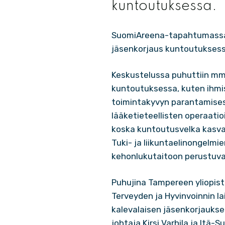
kuntoutuksessa.
SuomiAreena-tapahtumassa 1
jäsenkorjaus kuntoutuksess
Keskustelussa puhuttiin mm
kuntoutuksessa, kuten ihmis
toimintakyvyn parantamisess
lääketieteellisten operaati
koska kuntoutusvelka kasvaa
Tuki- ja liikuntaelinongelm
kehonlukutaitoon perustuva
Puhujina Tampereen yliopist
Terveyden ja Hyvinvoinnin la
kalevalaisen jäsenkorjaukse
johtaja Kirsi Varhila ja Itä