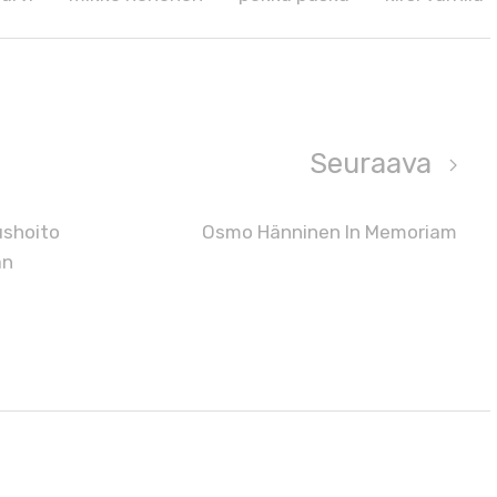
Seuraava
ushoito
Osmo Hänninen In Memoriam
an