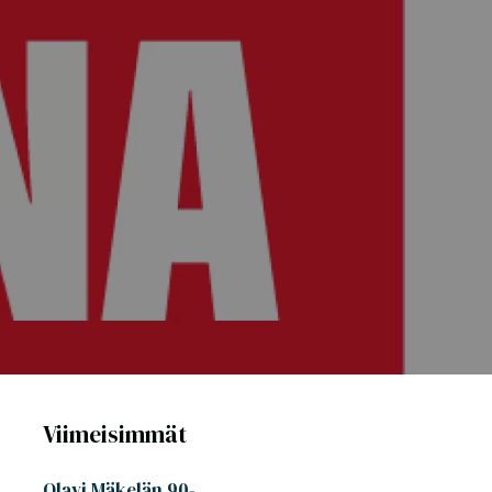
Viimeisimmät
Olavi Mäkelän 90-