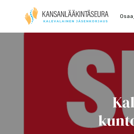
Osaa
Kal
kunt