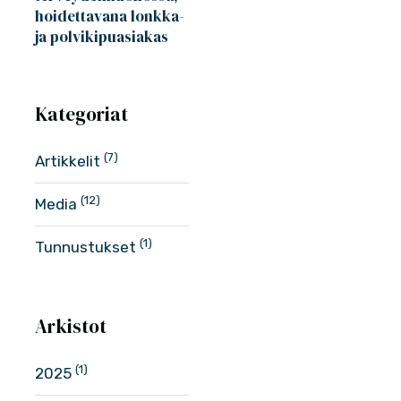
hoidettavana lonkka-
ja polvikipuasiakas
Kategoriat
(7)
Artikkelit
(12)
Media
(1)
Tunnustukset
Arkistot
(1)
2025