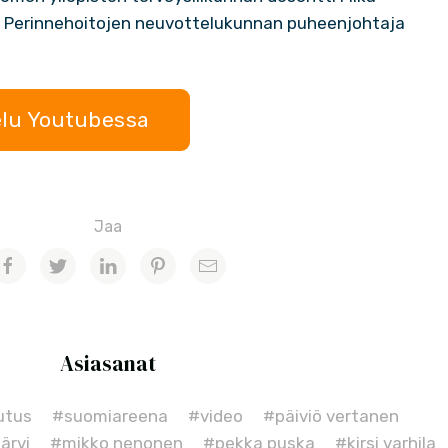
si Perinnehoitojen neuvottelukunnan puheenjohtaja
elu Youtubessa
Jaa
Asiasanat
utus
#suomiareena
#video
#päiviö vertanen
ärvi
#mikko nenonen
#pekka puska
#kirsi varhila