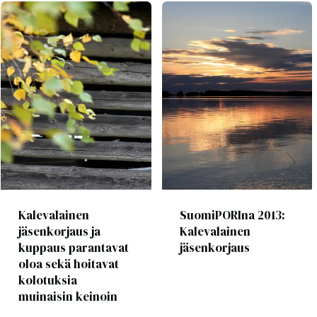
Kalevalainen
SuomiPORIna 2013:
jäsenkorjaus ja
Kalevalainen
kuppaus parantavat
jäsenkorjaus
oloa sekä hoitavat
kolotuksia
muinaisin keinoin