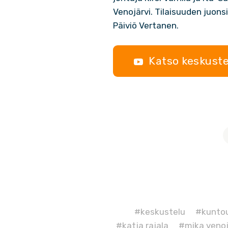
Venojärvi. Tilaisuuden juon
Päiviö Vertanen.
Katso keskust
#keskustelu
#kunto
#katja rajala
#mika venoj