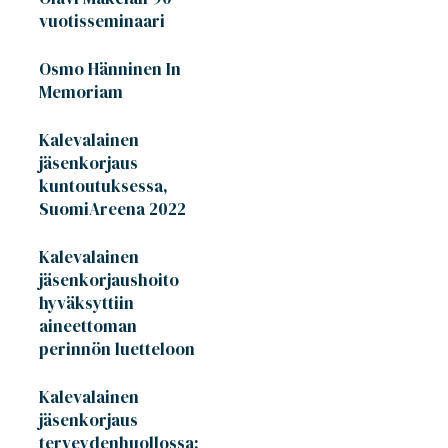
vuotisseminaari
Osmo Hänninen In
Memoriam
Kalevalainen
jäsenkorjaus
kuntoutuksessa,
SuomiAreena 2022
Kalevalainen
jäsenkorjaushoito
hyväksyttiin
aineettoman
perinnön luetteloon
Kalevalainen
jäsenkorjaus
terveydenhuollossa;