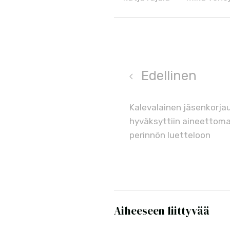
Edellinen
Kalevalainen jäsenkorja
hyväksyttiin aineettom
perinnön luetteloon
Aiheeseen liittyvää