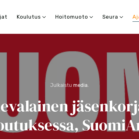
jat
Koulutus
Hoitomuoto
Seura
Aj
Julkaistu
media
.
evalainen jäsenkor
outuksessa, SuomiA