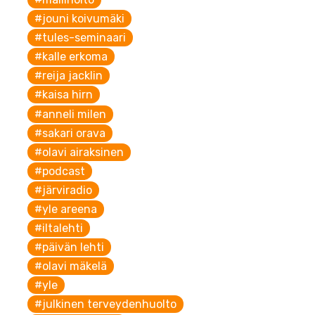
#jouni koivumäki
#tules-seminaari
#kalle erkoma
#reija jacklin
#kaisa hirn
#anneli milen
#sakari orava
#olavi airaksinen
#podcast
#järviradio
#yle areena
#iltalehti
#päivän lehti
#olavi mäkelä
#yle
#julkinen terveydenhuolto