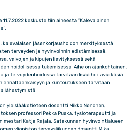
1.7.2022 keskusteltiin aiheesta ”Kalevalainen
a”.
. kalevalaisen jäsenkorjaushoidon merkityksestä
ten terveyden ja hyvinvoinnin edistämisessä,
a, vaivojen ja kipujen lievityksessä sekä
oiden hoidollisessa tukemisessa. Aihe on ajankohtainen,
 ja terveydenhoidossa tarvitaan lisää hoitavia käsiä.
ien ennaltaehkäisyyn ja kuntoutukseen tarvitaan
a lähestymistä.
on yleislääketieteen dosentti Mikko Nenonen,
itoksen professori Pekka Puska, fysioterapeutti ja
n mestari Katja Rajala, Satakunnan hyvinvointialueen
-Suomen yliopiston terveysliikunnan dosentti Mika