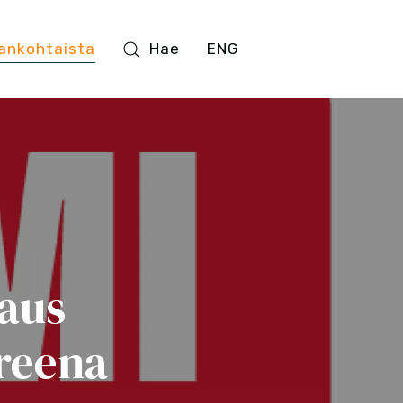
ankohtaista
Hae
ENG
jaus
reena