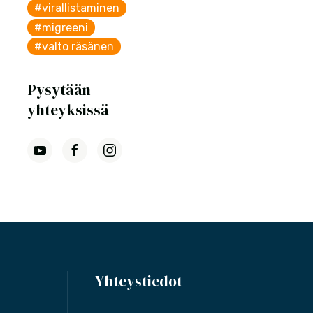
#virallistaminen
#migreeni
#valto räsänen
Pysytään
yhteyksissä
Yhteystiedot