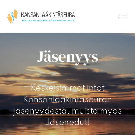
Jäsenyys
Keskeisimmät infot
Kansanlääkintäseuran
jäsenyydestä, muista myös
Jäsenedut
!