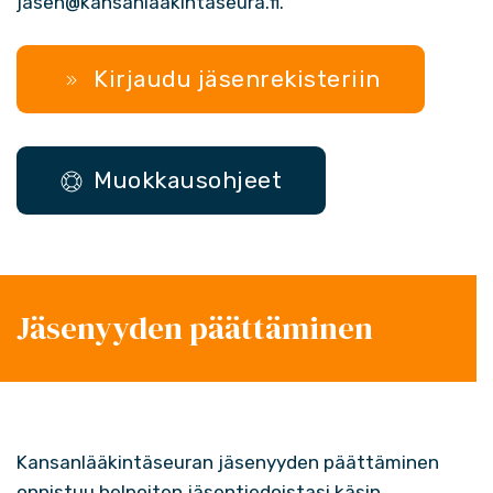
jasen@kansanlaakintaseura.fi
.
Kirjaudu jäsenrekisteriin
Muokkausohjeet
Jäsenyyden päättäminen
Kansanlääkintäseuran jäsenyyden päättäminen
onnistuu helpoiten jäsentiedoistasi käsin,