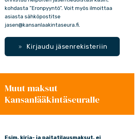
kohdasta ”Eronpyyntö”. Voit myös ilmoittaa
asiasta sähköpostitse
jasen@kansanlaakintaseura.fi
.
Kirjaudu jäsenrekisteriin
Muut maksut
Kansanlääkintäseuralle
Esim. kirja- ja paitatilausmaksut, ei