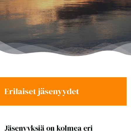
Erilaiset jäsenyydet
Jäsenyyksiä on kolmea eri