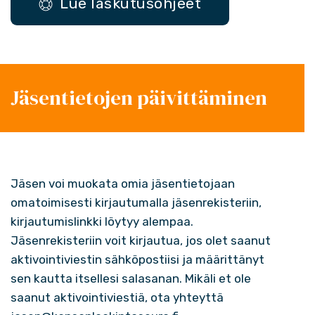
Lue laskutusohjeet
Jäsentietojen päivittäminen
Jäsen voi muokata omia jäsentietojaan
omatoimisesti kirjautumalla jäsenrekisteriin,
kirjautumislinkki löytyy alempaa.
Jäsenrekisteriin voit kirjautua, jos olet saanut
aktivointiviestin sähköpostiisi ja määrittänyt
sen kautta itsellesi salasanan. Mikäli et ole
saanut aktivointiviestiä, ota yhteyttä