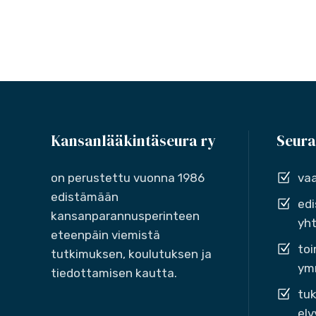
Kansanlääkintäseura ry
Seura
on perustettu vuonna 1986
vaa
edistämään
edi
kansanparannusperinteen
yht
eteenpäin viemistä
toi
tutkimuksen, koulutuksen ja
ymm
tiedottamisen kautta.
tuk
elv