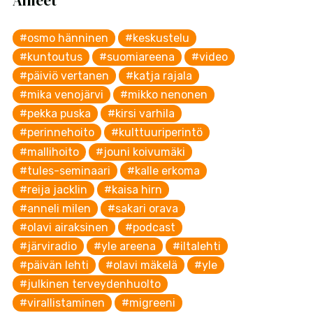
Aiheet
#osmo hänninen
#keskustelu
#kuntoutus
#suomiareena
#video
#päiviö vertanen
#katja rajala
#mika venojärvi
#mikko nenonen
#pekka puska
#kirsi varhila
#perinnehoito
#kulttuuriperintö
#mallihoito
#jouni koivumäki
#tules-seminaari
#kalle erkoma
#reija jacklin
#kaisa hirn
#anneli milen
#sakari orava
#olavi airaksinen
#podcast
#järviradio
#yle areena
#iltalehti
#päivän lehti
#olavi mäkelä
#yle
#julkinen terveydenhuolto
#virallistaminen
#migreeni