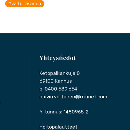
#valto räsänen
Yhteystiedot
Ketopaikankuja 8
69100 Kannus
p. 0400 589 654
paivio.vertanen@kotinet.com
n
Y-tunnus:
1480965-2
Hoitopalautteet