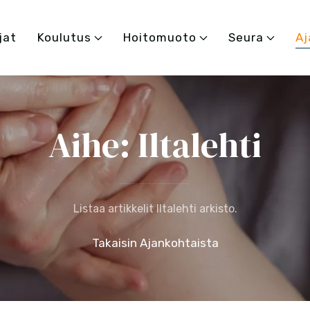
jat
Koulutus
Hoitomuoto
Seura
Aj
Aihe: Iltalehti
Listaa artikkelit Iltalehti arkisto.
Takaisin Ajankohtaista