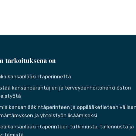
n tarkoituksena on
lia kansanlääkintäperinnettä
stää kansanparantajien ja terveydenhoitohenkilöstön
eistyötä
mia kansanlääkintäperinteen ja oppilääketieteen välise
ärtämyksen ja yhteistyön lisäämiseksi
ea kansanlääkintäperinteen tutkimusta, tallennusta ja
yttämistä