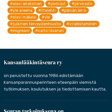
#olavi airaksinen
#podcast
#järviradio
#yle areena
#iltalehti
#päivän lehti
#olavi mäkelä
#yle
#julkinen terveydenhuolto
#virallistaminen
#migreeni
#valto räsänen
Kansanlääkintäseura ry
on perustettu vuonna 1986 edistämään
kansanparannusperinteen eteenpäin viemistä
tutkimuksen, koulutuksen ja tiedottamisen kautta.
Seuran tarkoituksena on