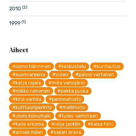
(2)
2010
(1)
1999
Aiheet
#osmo hänninen
#keskustelu
#kuntoutus
#suomiareena
#video
#päiviö vertanen
#katja rajala
#mika venojärvi
#mikko nenonen
#pekka puska
#kirsi varhila
#perinnehoito
#kulttuuriperintö
#mallihoito
#jouni koivumäki
#tules-seminaari
#kalle erkoma
#reija jacklin
#kaisa hirn
#anneli milen
#sakari orava