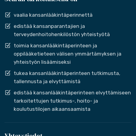
vaalia kansanlääkintäperinnettä
edistää kansanparantajien ja
terveydenhoitohenkilöstön yhteistyötä
toimia kansanlääkintäperinteen ja
oppilääketieteen välisen ymmärtämyksen ja
yhteistyön lisäämiseksi
tukea kansanlääkintäperinteen tutkimusta,
tallennusta ja elvyttämistä
edistää kansanlääkintäperinteen elvyttämiseen
tarkoitettujen tutkimus-, hoito- ja
koulutustilojen aikaansaamista
Yhteystiedot