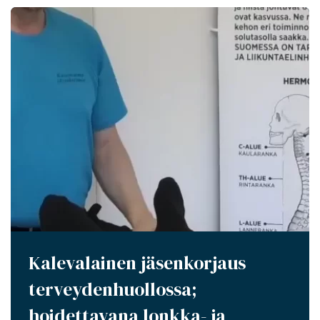
Kalevalainen jäsenkorjaus
terveydenhuollossa;
hoidettavana lonkka- ja