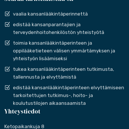
vaalia kansanlääkintäperinnettä
edistää kansanparantajien ja
terveydenhoitohenkilöstön yhteistyötä
toimia kansanlääkintäperinteen ja
oppilääketieteen välisen ymmärtämyksen ja
yhteistyön lisäämiseksi
tukea kansanlääkintäperinteen tutkimusta,
tallennusta ja elvyttämistä
edistää kansanlääkintäperinteen elvyttämiseen
tarkoitettujen tutkimus-, hoito- ja
koulutustilojen aikaansaamista
Yhteystiedot
Ketopaikankuja 8