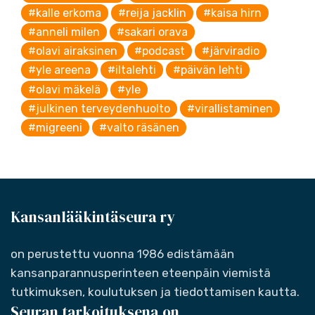
#kalle erkoma
#reija jacklin
#kaisa hirn
#anneli milen
#sakari orava
#olavi airaksinen
#podcast
#järviradio
#yle areena
#iltalehti
#päivän lehti
#olavi mäkelä
#yle
#julkinen terveydenhuolto
#virallistaminen
#migreeni
#valto räsänen
Kansanlääkintäseura ry
on perustettu vuonna 1986 edistämään
kansanparannusperinteen eteenpäin viemistä
tutkimuksen, koulutuksen ja tiedottamisen kautta.
Seuran tarkoituksena on