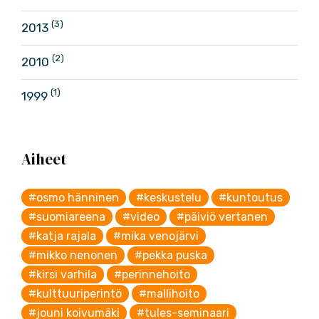
(3)
2013
(2)
2010
(1)
1999
Aiheet
#osmo hänninen
#keskustelu
#kuntoutus
#suomiareena
#video
#päiviö vertanen
#katja rajala
#mika venojärvi
#mikko nenonen
#pekka puska
#kirsi varhila
#perinnehoito
#kulttuuriperintö
#mallihoito
#jouni koivumäki
#tules-seminaari