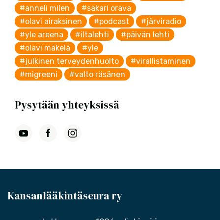
#anneli milen
#sakari orava
#olavi airaksinen
#podcast
#järviradio
#yle areena
#iltalehti
#päivän lehti
#olavi mäkelä
#yle
#julkinen terveydenhuolto
#virallistaminen
#migreeni
#valto räsänen
Pysytään yhteyksissä
Kansanlääkintäseura ry