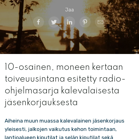
Jaa
10-osainen, moneen kertaan
toiveuusintana esitetty radio-
ohjelmasarja kalevalaisesta
jäsenkorjauksesta
Aiheina muun muassa kalevalainen jäsenkorjaus
yleisesti, jalkojen vaikutus kehon toimintaan,
lantioalueen kiputilat ja selän kiputilat sekä