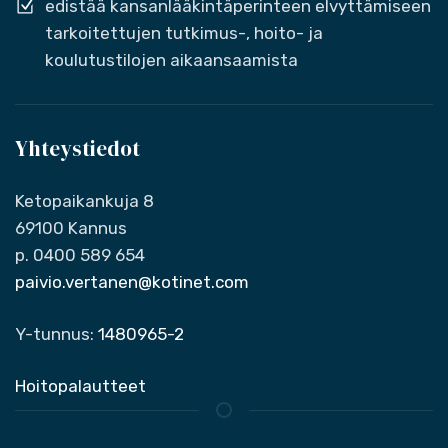
edistää kansanlääkintäperinteen elvyttämiseen
tarkoitettujen tutkimus-, hoito- ja
koulutustilojen aikaansaamista
Yhteystiedot
Ketopaikankuja 8
69100 Kannus
p. 0400 589 654
paivio.vertanen@kotinet.com
Y-tunnus:
1480965-2
Hoitopalautteet