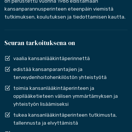
on perustettu vuonna 1986 edistämään
kansanparannusperinteen eteenpäin viemistä
tutkimuksen, koulutuksen ja tiedottamisen kautta.
Seuran tarkoituksena on
vaalia kansanlääkintäperinnettä
edistää kansanparantajien ja
terveydenhoitohenkilöstön yhteistyötä
toimia kansanlääkintäperinteen ja
oppilääketieteen välisen ymmärtämyksen ja
yhteistyön lisäämiseksi
tukea kansanlääkintäperinteen tutkimusta,
tallennusta ja elvyttämistä