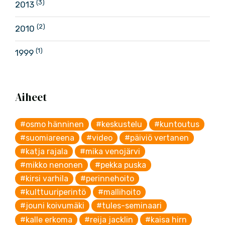
(3)
2013
(2)
2010
(1)
1999
Aiheet
#osmo hänninen
#keskustelu
#kuntoutus
#suomiareena
#video
#päiviö vertanen
#katja rajala
#mika venojärvi
#mikko nenonen
#pekka puska
#kirsi varhila
#perinnehoito
#kulttuuriperintö
#mallihoito
#jouni koivumäki
#tules-seminaari
#kalle erkoma
#reija jacklin
#kaisa hirn