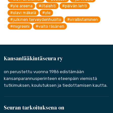
#yle areena
#iltalehti
#päivän lehti
#olavi mäkelä
#yle
#julkinen terveydenhuolto
#virallistaminen
#migreeni
#valto räsänen
Kansanlääkintäseura ry
on perustettu vuonna 1986 edistämään
kansanparannusperinteen eteenpäin viemistä
tutkimuksen, koulutuksen ja tiedottamisen kautta.
Seuran tarkoituksena on