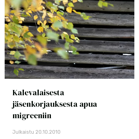
Kalevalaisesta
jäsenkorjauksesta apua
migreeniin
Julkaistu
20.10.2010