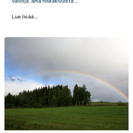
vaivoja, aina niskakivuista …
Lue lisää...