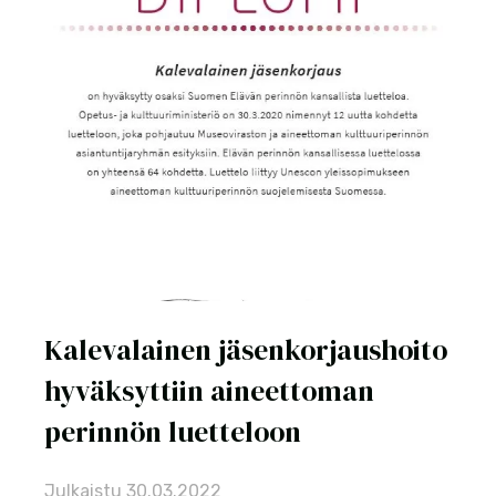
Kalevalainen jäsenkorjaushoito
hyväksyttiin aineettoman
perinnön luetteloon
Julkaistu
30.03.2022