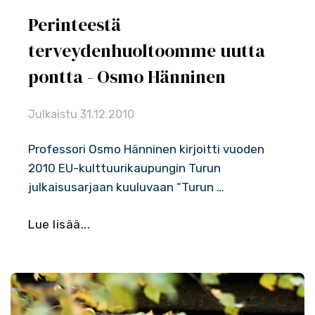
Perinteestä
terveydenhuoltoomme uutta
pontta - Osmo Hänninen
Julkaistu
31.12.2010
Professori Osmo Hänninen kirjoitti vuoden
2010 EU-kulttuurikaupungin Turun
julkaisusarjaan kuuluvaan “Turun …
Lue lisää...