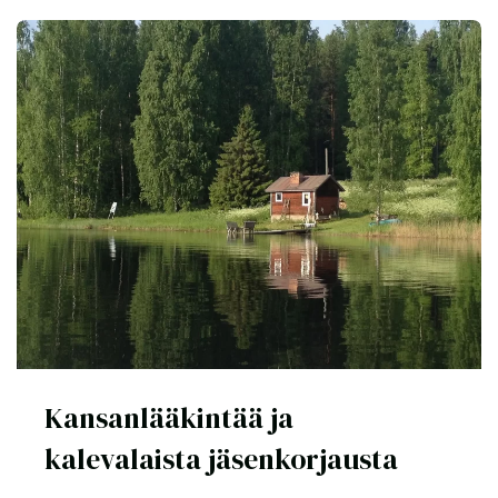
Kansanlääkintää ja
kalevalaista jäsenkorjausta