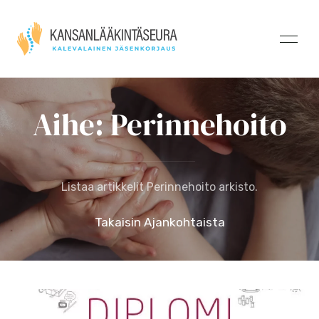
Aihe: Perinnehoito
Listaa artikkelit Perinnehoito arkisto.
Takaisin Ajankohtaista