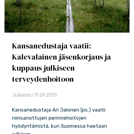
Kansanedustaja vaatii:
Kalevalainen jäsenkorjaus ja
kuppaus julkiseen
terveydenhoitoon
Julkaistu
11.09.2015
Kansanedustaja Ari Jalonen (ps.) vaatii
niinsanottujen perinnehoitojen
hyödyntämistä, kun Suomessa haetaan