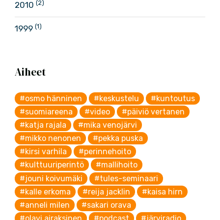
(2)
2010
(1)
1999
Aiheet
#osmo hänninen
#keskustelu
#kuntoutus
#suomiareena
#video
#päiviö vertanen
#katja rajala
#mika venojärvi
#mikko nenonen
#pekka puska
#kirsi varhila
#perinnehoito
#kulttuuriperintö
#mallihoito
#jouni koivumäki
#tules-seminaari
#kalle erkoma
#reija jacklin
#kaisa hirn
#anneli milen
#sakari orava
#olavi airaksinen
#podcast
#järviradio