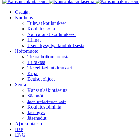
Osaajat
Koulutus
Tulevat koulutukset
Koulutuspolku
Näin aloitat koulutuksesi
Hinnat
Usein kysyttyä koulutuksesta
Hoitomuoto
Tietoa hoitomuodosta
13 faktaa
Tieteelliset tutkimukset
Kirjat
Eettiset ohjeet
Seura
Kansanlääkintäseura
Säännöt
Jäsenrekisteriseloste
Koulutustoiminta
Jäsenyys
Jäsenedut
Ajankohtaista
Hae
ENG