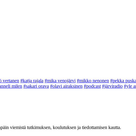
ö vertanen
#katja rajala
#mika venojärvi
#mikko nenonen
#pekka pusk
anneli milen
#sakari orava
#olavi airaksinen
#podcast
#järviradio
#yle a
äin viemistä tutkimuksen, koulutuksen ja tiedottamisen kautta.