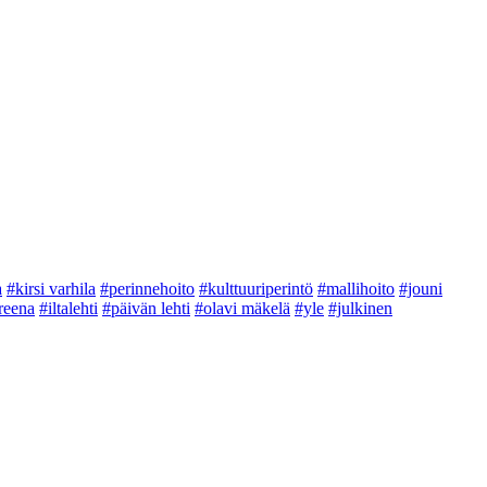
a
#kirsi varhila
#perinnehoito
#kulttuuriperintö
#mallihoito
#jouni
reena
#iltalehti
#päivän lehti
#olavi mäkelä
#yle
#julkinen