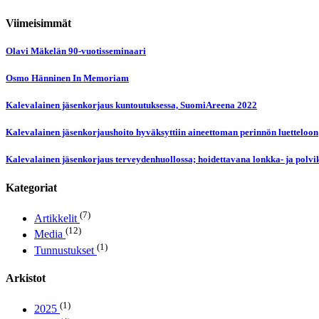
Viimeisimmät
Olavi Mäkelän 90-vuotisseminaari
Osmo Hänninen In Memoriam
Kalevalainen jäsenkorjaus kuntoutuksessa, SuomiAreena 2022
Kalevalainen jäsenkorjaushoito hyväksyttiin aineettoman perinnön luetteloon
Kalevalainen jäsenkorjaus terveydenhuollossa; hoidettavana lonkka- ja polvi
Kategoriat
(7)
Artikkelit
(12)
Media
(1)
Tunnustukset
Arkistot
(1)
2025