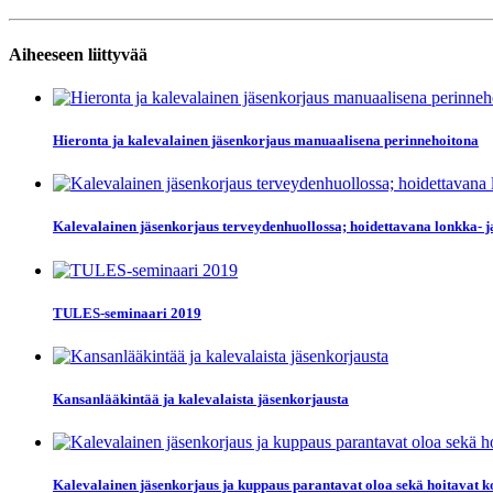
Aiheeseen liittyvää
Hieronta ja kalevalainen jäsenkorjaus manuaalisena perinnehoitona
Kalevalainen jäsenkorjaus terveydenhuollossa; hoidettavana lonkka- j
TULES-seminaari 2019
Kansanlääkintää ja kalevalaista jäsenkorjausta
Kalevalainen jäsenkorjaus ja kuppaus parantavat oloa sekä hoitavat k