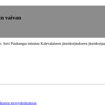
in vaivan
n. Suvi Puukangas tutustuu Kalevalaiseen jäsenkorjaukseen jäsenkorjaa
ulkiseen terveydenhoitoon