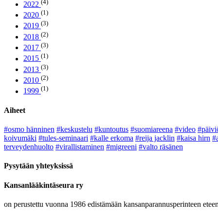
(4)
2022
(1)
2020
(3)
2019
(2)
2018
(3)
2017
(1)
2015
(3)
2013
(2)
2010
(1)
1999
Aiheet
#osmo hänninen
#keskustelu
#kuntoutus
#suomiareena
#video
#päivi
koivumäki
#tules-seminaari
#kalle erkoma
#reija jacklin
#kaisa hirn
#
terveydenhuolto
#virallistaminen
#migreeni
#valto räsänen
Pysytään yhteyksissä
Kansanlääkintäseura ry
on perustettu vuonna 1986 edistämään kansanparannusperinteen eteenp