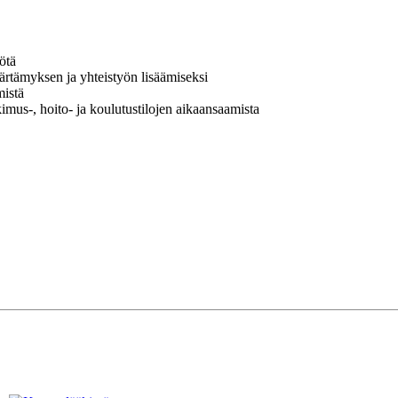
ötä
ärtämyksen ja yhteistyön lisäämiseksi
mistä
kimus-, hoito- ja koulutustilojen aikaansaamista