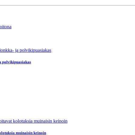
a polvikipuasiakas
olotuksia muinaisin keinoin