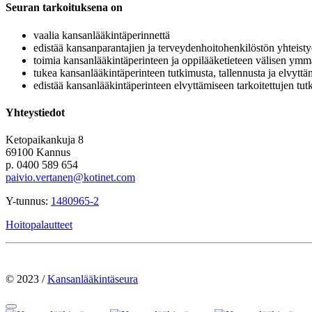
Seuran tarkoituksena on
vaalia kansanlääkintäperinnettä
edistää kansanparantajien ja terveydenhoitohenkilöstön yhteisty
toimia kansanlääkintäperinteen ja oppilääketieteen välisen ymm
tukea kansanlääkintäperinteen tutkimusta, tallennusta ja elvyttä
edistää kansanlääkintäperinteen elvyttämiseen tarkoitettujen tut
Yhteystiedot
Ketopaikankuja 8
69100 Kannus
p. 0400 589 654
paivio.vertanen@kotinet.com
Y-tunnus:
1480965-2
Hoitopalautteet
© 2023 /
Kansanlääkintäseura