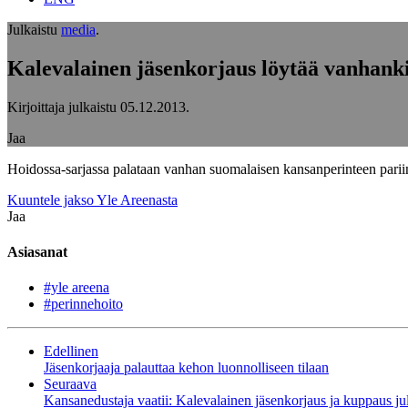
Julkaistu
media
.
Kalevalainen jäsenkorjaus löytää vanhank
Kirjoittaja julkaistu
05.12.2013
.
Jaa
Hoidossa-sarjassa palataan vanhan suomalaisen kansanperinteen parii
Kuuntele jakso Yle Areenasta
Jaa
Asiasanat
#yle areena
#perinnehoito
Edellinen
Jäsenkorjaaja palauttaa kehon luonnolliseen tilaan
Seuraava
Kansanedustaja vaatii: Kalevalainen jäsenkorjaus ja kuppaus j