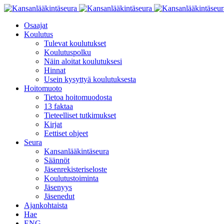
Osaajat
Koulutus
Tulevat koulutukset
Koulutuspolku
Näin aloitat koulutuksesi
Hinnat
Usein kysyttyä koulutuksesta
Hoitomuoto
Tietoa hoitomuodosta
13 faktaa
Tieteelliset tutkimukset
Kirjat
Eettiset ohjeet
Seura
Kansanlääkintäseura
Säännöt
Jäsenrekisteriseloste
Koulutustoiminta
Jäsenyys
Jäsenedut
Ajankohtaista
Hae
ENG