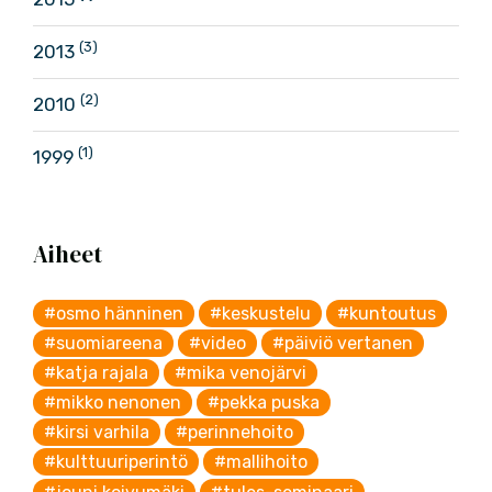
(3)
2013
(2)
2010
(1)
1999
Aiheet
#osmo hänninen
#keskustelu
#kuntoutus
#suomiareena
#video
#päiviö vertanen
#katja rajala
#mika venojärvi
#mikko nenonen
#pekka puska
#kirsi varhila
#perinnehoito
#kulttuuriperintö
#mallihoito