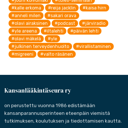
#jouni koivumäki
#tules-seminaari
#kalle erkoma
#reija jacklin
#kaisa hirn
#anneli milen
#sakari orava
#olavi airaksinen
#podcast
#järviradio
#yle areena
#iltalehti
#päivän lehti
#olavi mäkelä
#yle
#julkinen terveydenhuolto
#virallistaminen
#migreeni
#valto räsänen
Kansanlääkintäseura ry
on perustettu vuonna 1986 edistämään
kansanparannusperinteen eteenpäin viemistä
tutkimuksen, koulutuksen ja tiedottamisen kautta.