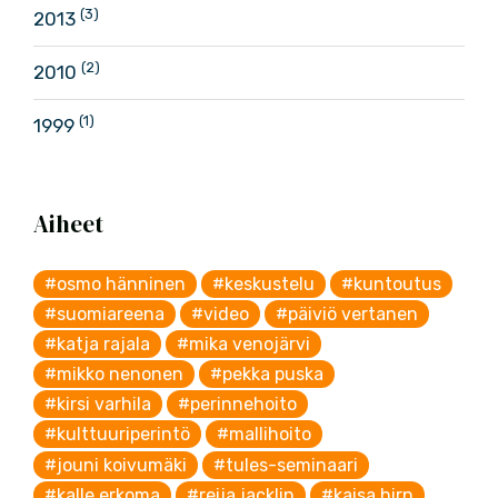
(3)
2013
(2)
2010
(1)
1999
Aiheet
#osmo hänninen
#keskustelu
#kuntoutus
#suomiareena
#video
#päiviö vertanen
#katja rajala
#mika venojärvi
#mikko nenonen
#pekka puska
#kirsi varhila
#perinnehoito
#kulttuuriperintö
#mallihoito
#jouni koivumäki
#tules-seminaari
#kalle erkoma
#reija jacklin
#kaisa hirn