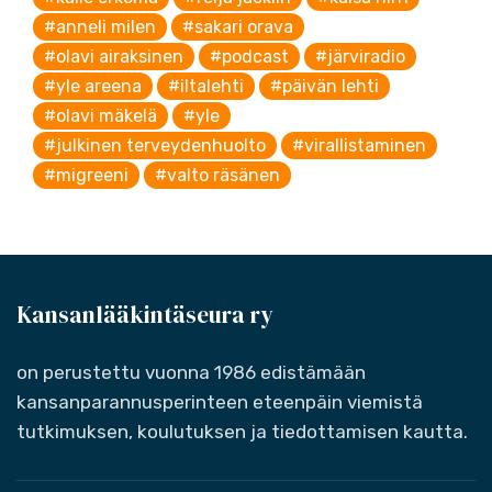
#anneli milen
#sakari orava
#olavi airaksinen
#podcast
#järviradio
#yle areena
#iltalehti
#päivän lehti
#olavi mäkelä
#yle
#julkinen terveydenhuolto
#virallistaminen
#migreeni
#valto räsänen
Kansanlääkintäseura ry
on perustettu vuonna 1986 edistämään
kansanparannusperinteen eteenpäin viemistä
tutkimuksen, koulutuksen ja tiedottamisen kautta.