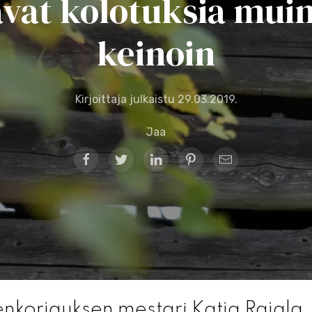
avat kolotuksia muin
keinoin
Kirjoittaja julkaistu
29.03.2019
.
Jaa
enkorjauksen mestari Katja Rajala