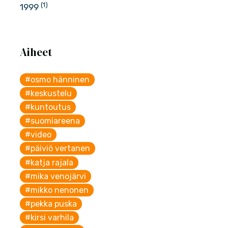
(1)
1999
Aiheet
#osmo hänninen
#keskustelu
#kuntoutus
#suomiareena
#video
#päiviö vertanen
#katja rajala
#mika venojärvi
#mikko nenonen
#pekka puska
#kirsi varhila