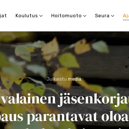
jat
Koulutus
Hoitomuoto
Seura
Aj
Julkaistu
media
.
valainen jäsenkorja
aus parantavat oloa