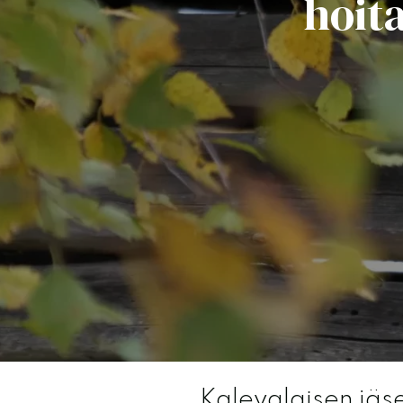
hoit
Kalevalaisen jäs