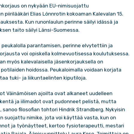
enkorjaus on nykyään EU-nimisuojattu
 piirilääkäri Elias Lönnrotin kokoaman Kalevalan 15.
uksesta. Kun runonlaulun perinne säilyi idässä ja
ksen taito säilyi Länsi-Suomessa.
peukalolla parantamisen, perinne elvytettiin ja
orjausta voi opiskella kolmevuotisessa koulutuksessa.
an myös kalevalaisella jäsenkorjauksella on
o potilaiden hoidossa. Peukaloimalla voidaan korjata
a tuki- ja liikuntaelinten kiputiloja.
t Väinämöisen ajoilta ovat alkaneet uudelleen
skentä ja iilimadot ovat pudonneet pelistä, mutta
sanoo filosofian tohtori Hindrik Strandberg. Nykyisin
n suojattu nimike, jota voi käyttää vasta, kun on
nnot ja työnäytteet, kertoo fysioterapeutti, mestari
atja Rajala. Äänisuunnittelu Laura Koso. Toimittaja on