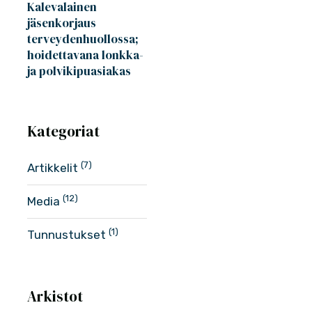
Kalevalainen
jäsenkorjaus
terveydenhuollossa;
hoidettavana lonkka-
ja polvikipuasiakas
Kategoriat
(7)
Artikkelit
(12)
Media
(1)
Tunnustukset
Arkistot