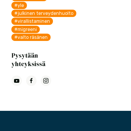
#yle
#julkinen terveydenhuolto
#virallistaminen
#migreeni
#valto räsänen
Pysytään
yhteyksissä