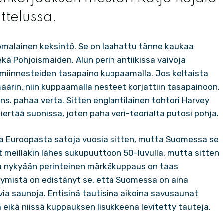
ttelussa.
omalainen keksintö. Se on laahattu tänne kaukaa
ekä Pohjoismaiden. Alun perin antiikissa vaivoja
umiinnesteiden tasapaino kuppaamalla. Jos keltaista
äärin, niin kuppaamalla nesteet korjattiin tasapainoon.
ns. pahaa verta. Sitten englantilainen tohtori Harvey
 kiertää suonissa, joten paha veri-teorialta putosi pohja.
 Euroopasta satoja vuosia sitten, mutta Suomessa se
at meilläkin lähes sukupuuttoon 50-luvulla, mutta sitten
a ja nykyään perinteinen märkäkuppaus on taas
lymistä on edistänyt se, että Suomessa on aina
ia saunoja. Entisinä tautisina aikoina savusaunat
 eikä niissä kuppauksen lisukkeena levitetty tauteja.