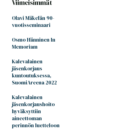
Viimeisimmät
Olavi Mäkelän 90-
vuotisseminaari
Osmo Hänninen In
Memoriam
Kalevalainen
jäsenkorjaus
kuntoutuksessa,
SuomiAreena 2022
Kalevalainen
jäsenkorjaushoito
hyväksyttiin
aineettoman
perinnön luetteloon