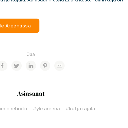
le Areenassa
Jaa
Asiasanat
erinnehoito
#yle areena
#katja rajala