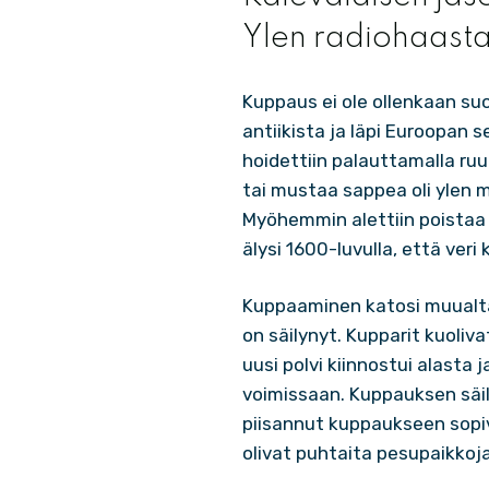
Ylen radiohaasta
Kuppaus ei ole ollenkaan su
antiikista ja läpi Euroopan s
hoidettiin palauttamalla ru
tai mustaa sappea oli ylen m
Myöhemmin alettiin poistaa 
älysi 1600-luvulla, että veri
Kuppaaminen katosi muualta
on säilynyt. Kupparit kuoliv
uusi polvi kiinnostui alast
voimissaan. Kuppauksen säi
piisannut kuppaukseen sopiv
olivat puhtaita pesupaikkoja