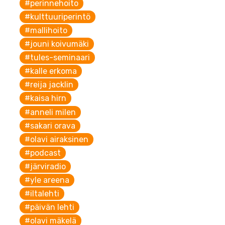
#perinnehoito
#kulttuuriperintö
#mallihoito
#jouni koivumäki
#tules-seminaari
#kalle erkoma
#reija jacklin
#kaisa hirn
TULES-seminaari
Kansanlääkintää ja
#anneli milen
2020
kalevalaista
#sakari orava
jäsenkorjausta
#olavi airaksinen
#podcast
#järviradio
#yle areena
#iltalehti
#päivän lehti
#olavi mäkelä