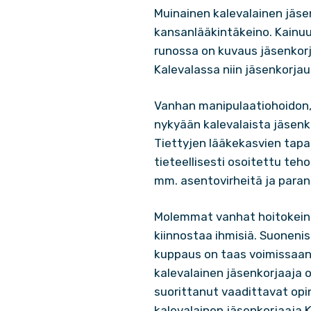
Muinainen kalevalainen jäs
kansanlääkintäkeino. Kainuun
runossa on kuvaus jäsenkorja
Kalevalassa niin jäsenkorjau
Vanhan manipulaatiohoidon, 
nykyään kalevalaista jäsenk
Tiettyjen lääkekasvien tapa
tieteellisesti osoitettu teh
mm. asentovirheitä ja paranta
Molemmat vanhat hoitokeino
kiinnostaa ihmisiä. Suoneni
kuppaus on taas voimissaan, 
kalevalainen jäsenkorjaaja o
suorittanut vaadittavat opi
kalevalainen jäsenkorjaaja K