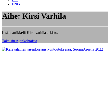
ENG
Aihe: Kirsi Varhila
Listaa artikkelit Kirsi varhila arkisto.
Takaisin Ajankohtaista