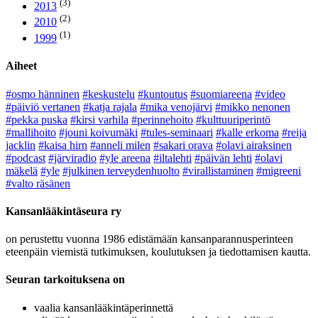
(3)
2013
(2)
2010
(1)
1999
Aiheet
#osmo hänninen
#keskustelu
#kuntoutus
#suomiareena
#video
#päiviö vertanen
#katja rajala
#mika venojärvi
#mikko nenonen
#pekka puska
#kirsi varhila
#perinnehoito
#kulttuuriperintö
#mallihoito
#jouni koivumäki
#tules-seminaari
#kalle erkoma
#reija
jacklin
#kaisa hirn
#anneli milen
#sakari orava
#olavi airaksinen
#podcast
#järviradio
#yle areena
#iltalehti
#päivän lehti
#olavi
mäkelä
#yle
#julkinen terveydenhuolto
#virallistaminen
#migreeni
#valto räsänen
Kansanlääkintäseura ry
on perustettu vuonna 1986 edistämään kansanparannusperinteen
eteenpäin viemistä tutkimuksen, koulutuksen ja tiedottamisen kautta.
Seuran tarkoituksena on
vaalia kansanlääkintäperinnettä