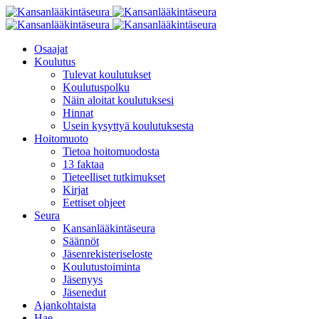
Osaajat
Koulutus
Tulevat koulutukset
Koulutuspolku
Näin aloitat koulutuksesi
Hinnat
Usein kysyttyä koulutuksesta
Hoitomuoto
Tietoa hoitomuodosta
13 faktaa
Tieteelliset tutkimukset
Kirjat
Eettiset ohjeet
Seura
Kansanlääkintäseura
Säännöt
Jäsenrekisteriseloste
Koulutustoiminta
Jäsenyys
Jäsenedut
Ajankohtaista
Hae