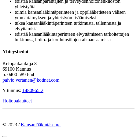
edistää kansanparantajien ja terveydenhoitohenkilöstön
yhteistyötä
toimia kansanlääkintäperinteen ja oppilääketieteen välisen
ymmärtämyksen ja yhteistyön lisäämiseksi
tukea kansanlääkintäperinteen tutkimusta, tallennusta ja
elvyttämistä
edistää kansanlääkintäperinteen elvyttämiseen tarkoitettujen
tutkimus-, hoito- ja koulutustilojen aikaansaamista
Yhteystiedot
Ketopaikankuja 8
69100 Kannus
p. 0400 589 654
paivio.vertanen@kotinet.com
Y-tunnus:
1480965-2
Hoitopalautteet
© 2023 /
Kansanlääkintäseura