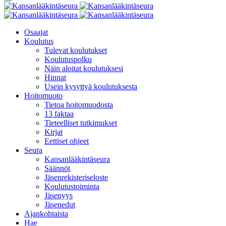
Osaajat
Koulutus
Tulevat koulutukset
Koulutuspolku
Näin aloitat koulutuksesi
Hinnat
Usein kysyttyä koulutuksesta
Hoitomuoto
Tietoa hoitomuodosta
13 faktaa
Tieteelliset tutkimukset
Kirjat
Eettiset ohjeet
Seura
Kansanlääkintäseura
Säännöt
Jäsenrekisteriseloste
Koulutustoiminta
Jäsenyys
Jäsenedut
Ajankohtaista
Hae