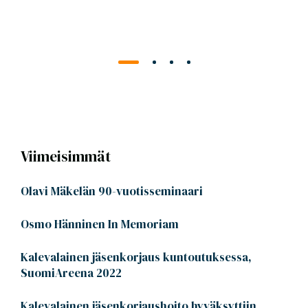
Viimeisimmät
Olavi Mäkelän 90-vuotisseminaari
Osmo Hänninen In Memoriam
Kalevalainen jäsenkorjaus kuntoutuksessa,
SuomiAreena 2022
Kalevalainen jäsenkorjaushoito hyväksyttiin