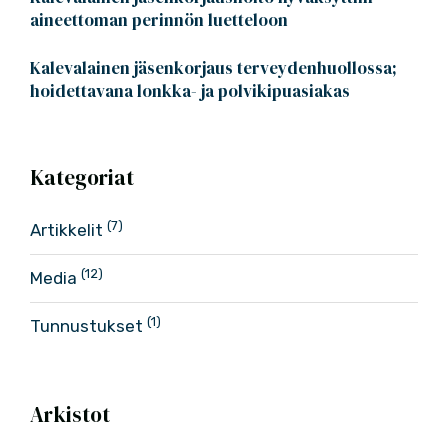
aineettoman perinnön luetteloon
Kalevalainen jäsenkorjaus terveydenhuollossa;
hoidettavana lonkka- ja polvikipuasiakas
Kategoriat
(7)
Artikkelit
(12)
Media
(1)
Tunnustukset
Arkistot