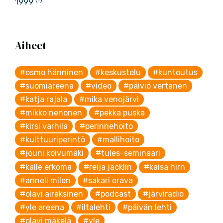
1999
Aiheet
#osmo hänninen
#keskustelu
#kuntoutus
#suomiareena
#video
#päiviö vertanen
#katja rajala
#mika venojärvi
#mikko nenonen
#pekka puska
#kirsi varhila
#perinnehoito
#kulttuuriperintö
#mallihoito
#jouni koivumäki
#tules-seminaari
#kalle erkoma
#reija jacklin
#kaisa hirn
#anneli milen
#sakari orava
#olavi airaksinen
#podcast
#järviradio
#yle areena
#iltalehti
#päivän lehti
#olavi mäkelä
#yle