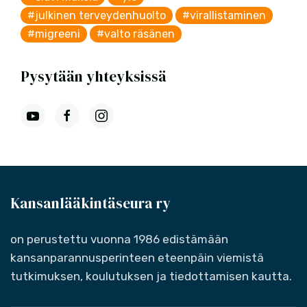
#julkinen terveydenhuolto
#virallistaminen
#migreeni
#valto räsänen
Pysytään yhteyksissä
Kansanlääkintäseura ry
on perustettu vuonna 1986 edistämään
kansanparannusperinteen eteenpäin viemistä
tutkimuksen, koulutuksen ja tiedottamisen kautta.