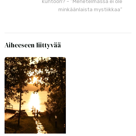
kuntoon? – ”Menetelmässä ei ole
minkäänlaista mystiikkaa”
Aiheeseen liittyvää