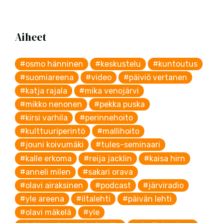
Aiheet
#osmo hänninen
#keskustelu
#kuntoutus
#suomiareena
#video
#päiviö vertanen
#katja rajala
#mika venojärvi
#mikko nenonen
#pekka puska
#kirsi varhila
#perinnehoito
#kulttuuriperintö
#mallihoito
#jouni koivumäki
#tules-seminaari
#kalle erkoma
#reija jacklin
#kaisa hirn
#anneli milen
#sakari orava
#olavi airaksinen
#podcast
#järviradio
#yle areena
#iltalehti
#päivän lehti
#olavi mäkelä
#yle