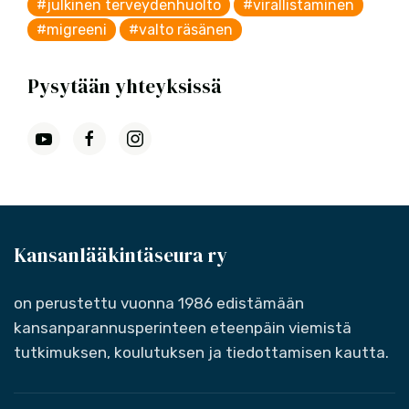
#julkinen terveydenhuolto
#virallistaminen
#migreeni
#valto räsänen
Pysytään yhteyksissä
Kansanlääkintäseura ry
on perustettu vuonna 1986 edistämään
kansanparannusperinteen eteenpäin viemistä
tutkimuksen, koulutuksen ja tiedottamisen kautta.