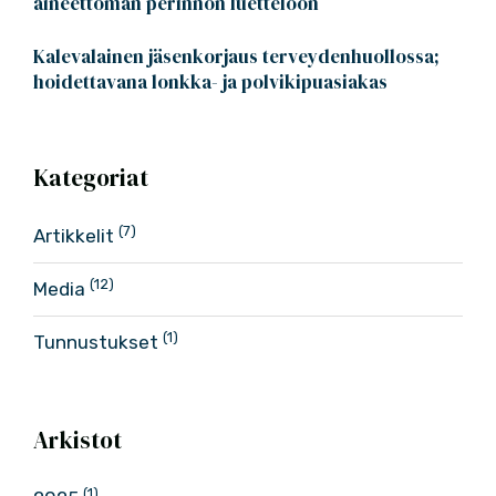
aineettoman perinnön luetteloon
Kalevalainen jäsenkorjaus terveydenhuollossa;
hoidettavana lonkka- ja polvikipuasiakas
Kategoriat
(7)
Artikkelit
(12)
Media
(1)
Tunnustukset
Arkistot
(1)