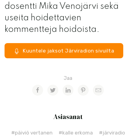
dosentti Mika Venojärvi sekä
useita hoidettavien
kommentteja hoidoista.
Kuuntele jaksot Järviradion sivuilta
Jaa
Asiasanat
#päiviö vertanen
#kalle erkoma
#järviradio