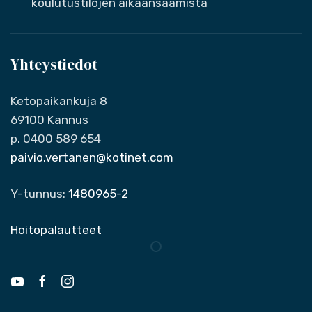
koulutustilojen aikaansaamista
Yhteystiedot
Ketopaikankuja 8
69100 Kannus
p. 0400 589 654
paivio.vertanen@kotinet.com
Y-tunnus:
1480965-2
Hoitopalautteet