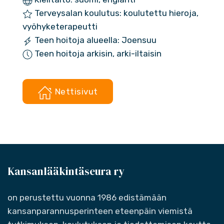
Terveysalan koulutus: koulutettu hieroja,
vyöhyketerapeutti
Teen hoitoja alueella: Joensuu
Teen hoitoja arkisin, arki-iltaisin
Nettisivut
Kansanlääkintäseura ry
on perustettu vuonna 1986 edistämään
kansanparannusperinteen eteenpäin viemistä