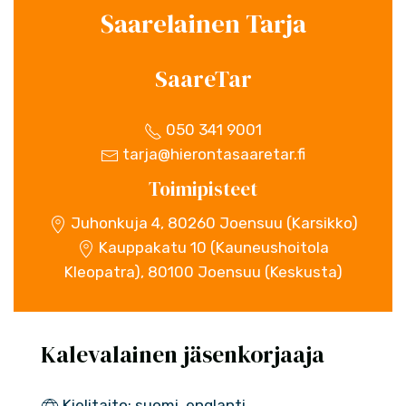
Saarelainen Tarja
SaareTar
050 341 9001
tarja@hierontasaaretar.fi
Toimipisteet
Juhonkuja 4, 80260 Joensuu (Karsikko)
Kauppakatu 10 (Kauneushoitola
Kleopatra), 80100 Joensuu (Keskusta)
Kalevalainen jäsenkorjaaja
Kielitaito: suomi, englanti