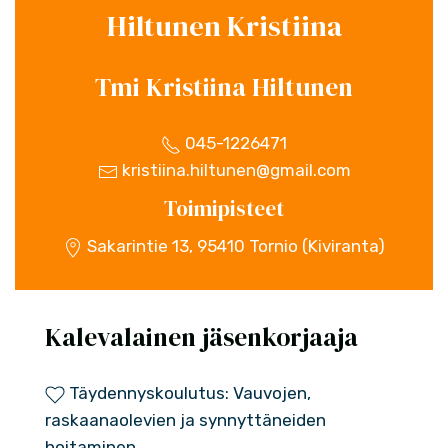
Hiltunen Kristiina
Tmi Kristiina Hiltunen
045-1226471
kristiina.hiltunen@gmail.com
Toimipisteet
Sakarintie 13, 95410 Tornio (Kiviranta)
Kalevalainen jäsenkorjaaja
Täydennyskoulutus: Vauvojen,
raskaanaolevien ja synnyttäneiden
hoitaminen