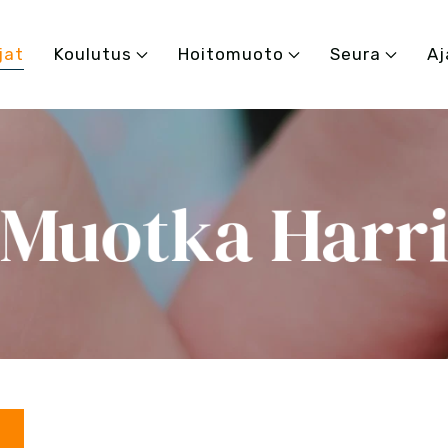
jat
Koulutus
Hoitomuoto
Seura
Aj
Muotka Harr