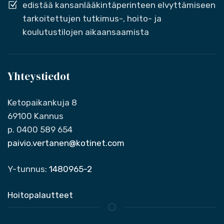
edistää kansanlääkintäperinteen elvyttämiseen
tarkoitettujen tutkimus-, hoito- ja
koulutustilojen aikaansaamista
Yhteystiedot
Ketopaikankuja 8
69100 Kannus
p. 0400 589 654
paivio.vertanen@kotinet.com
Y-tunnus:
1480965-2
Hoitopalautteet