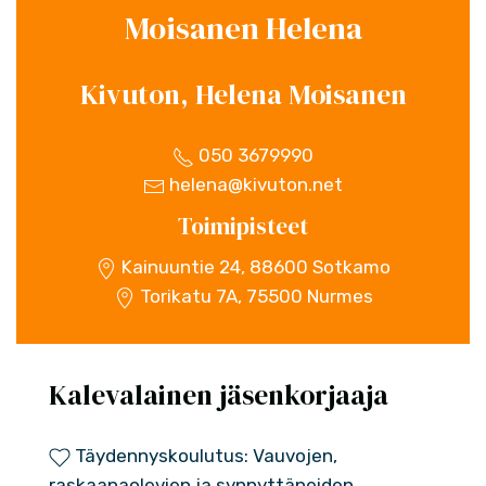
Moisanen Helena
Kivuton, Helena Moisanen
050 3679990
helena@kivuton.net
Toimipisteet
Kainuuntie 24, 88600 Sotkamo
Torikatu 7A, 75500 Nurmes
Kalevalainen jäsenkorjaaja
Täydennyskoulutus: Vauvojen,
raskaanaolevien ja synnyttäneiden