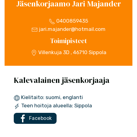
Jäsenkorjaamo Jari Majander
0400859435
jari.majander@hotmail.com
Toimipisteet
Villenkuja 3D , 46710 Sippola
Kalevalainen jäsenkorjaaja
Kielitaito: suomi, englanti
Teen hoitoja alueella: Sippola
Facebook