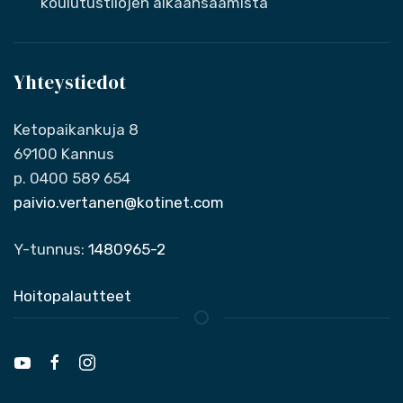
koulutustilojen aikaansaamista
Yhteystiedot
Ketopaikankuja 8
69100 Kannus
p. 0400 589 654
paivio.vertanen@kotinet.com
Y-tunnus:
1480965-2
Hoitopalautteet