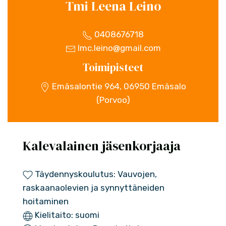
Tmi Leena Leino
0408676718
lmc.leino@gmail.com
Toimipisteet
Emäsalontie 964, 06950 Emäsalo
(Porvoo)
Kalevalainen jäsenkorjaaja
Täydennyskoulutus: Vauvojen,
raskaanaolevien ja synnyttäneiden
hoitaminen
Kielitaito: suomi