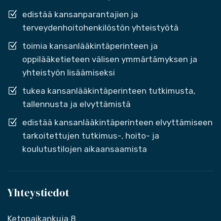
edistää kansanparantajien ja
terveydenhoitohenkilöstön yhteistyötä
toimia kansanlääkintäperinteen ja
oppilääketieteen välisen ymmärtämyksen ja
yhteistyön lisäämiseksi
tukea kansanlääkintäperinteen tutkimusta,
tallennusta ja elvyttämistä
edistää kansanlääkintäperinteen elvyttämiseen
tarkoitettujen tutkimus-, hoito- ja
koulutustilojen aikaansaamista
Yhteystiedot
Ketopaikankuja 8