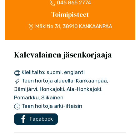
045 865 2774
Toimipisteet
Mäkitie 31, 38910 KANKAANPÄÄ
Kalevalainen jäsenkorjaaja
Kielitaito: suomi, englanti
Teen hoitoja alueella: Kankaanpää,
Jämijärvi, Honkajoki, Ala-Honkajoki,
Pomarkku, Siikainen
Teen hoitoja arki-iltaisin
Facebook