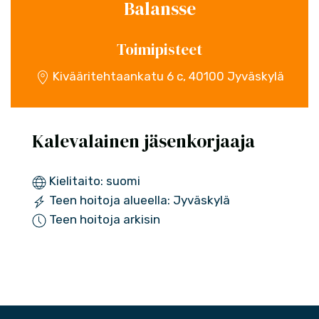
Balansse
Toimipisteet
Kivääritehtaankatu 6 c, 40100 Jyväskylä
Kalevalainen jäsenkorjaaja
Kielitaito: suomi
Teen hoitoja alueella: Jyväskylä
Teen hoitoja arkisin