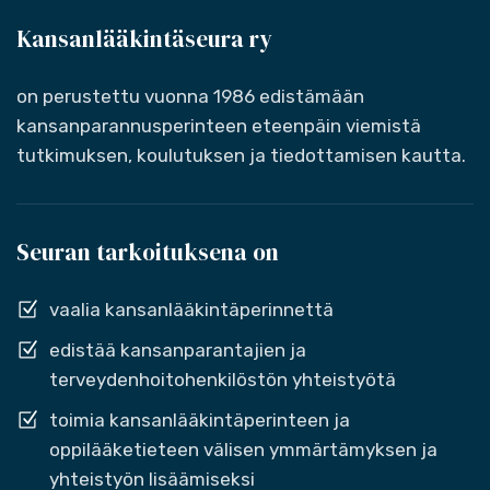
Kansanlääkintäseura ry
on perustettu vuonna 1986 edistämään
kansanparannusperinteen eteenpäin viemistä
tutkimuksen, koulutuksen ja tiedottamisen kautta.
Seuran tarkoituksena on
vaalia kansanlääkintäperinnettä
edistää kansanparantajien ja
terveydenhoitohenkilöstön yhteistyötä
toimia kansanlääkintäperinteen ja
oppilääketieteen välisen ymmärtämyksen ja
yhteistyön lisäämiseksi