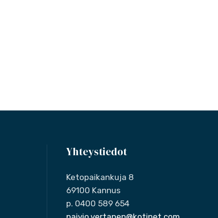
Yhteystiedot
Ketopaikankuja 8
69100 Kannus
p. 0400 589 654
paivio.vertanen@kotinet.com