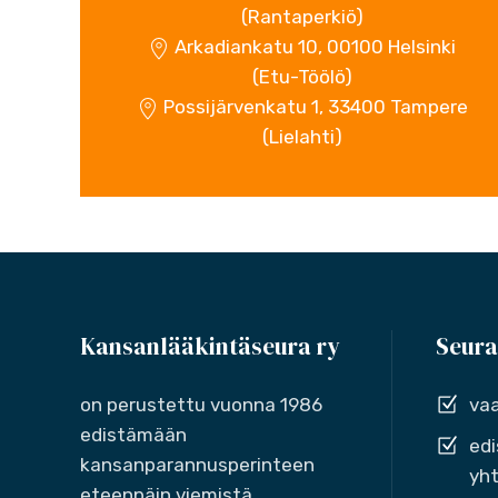
(Rantaperkiö)
Arkadiankatu 10, 00100 Helsinki
(Etu-Töölö)
Possijärvenkatu 1, 33400 Tampere
(Lielahti)
Kansanlääkintäseura ry
Seura
on perustettu vuonna 1986
vaa
edistämään
edi
kansanparannusperinteen
yht
eteenpäin viemistä