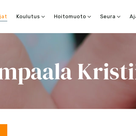
jat
Koulutus
Hoitomuoto
Seura
Aj
mpaala Kristi