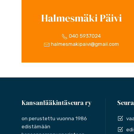
Halmesmäki Päivi
040 5937024
halmesmakipaivi@gmail.com
Kansanlääkintäseura ry
Seura
on perustettu vuonna 1986
vaa
edistämään
edi