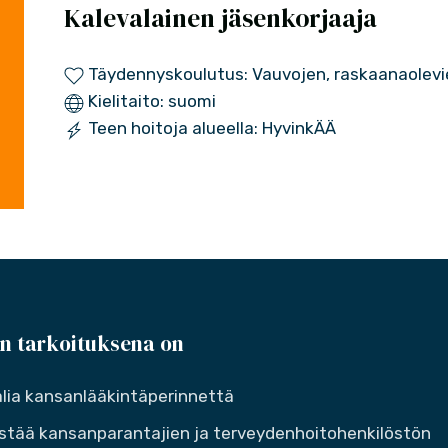
Kalevalainen jäsenkorjaaja
Täydennyskoulutus: Vauvojen, raskaanaolevi
Kielitaito: suomi
Teen hoitoja alueella: HyvinkÄÄ
n tarkoituksena on
lia kansanlääkintäperinnettä
stää kansanparantajien ja terveydenhoitohenkilöstön