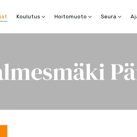
jat
Koulutus
Hoitomuoto
Seura
Aj
lmesmäki Pä