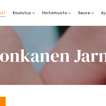
jat
Koulutus
Hoitomuoto
Seura
Aj
onkanen Jar