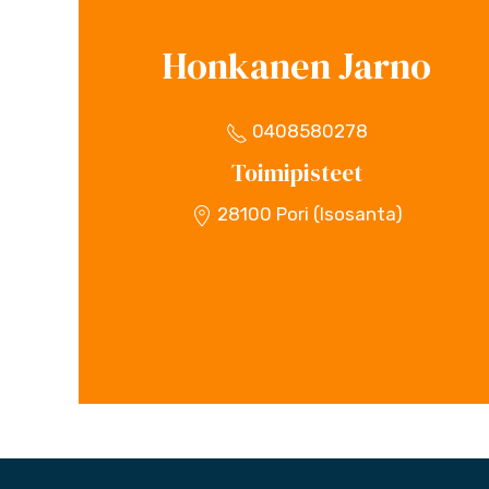
Honkanen Jarno
0408580278
Toimipisteet
28100 Pori (Isosanta)