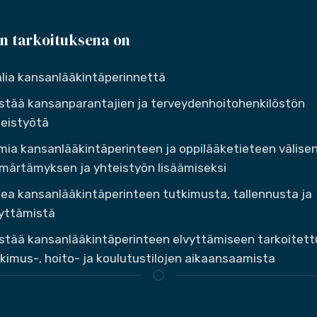
n tarkoituksena on
lia kansanlääkintäperinnettä
stää kansanparantajien ja terveydenhoitohenkilöstön
eistyötä
mia kansanlääkintäperinteen ja oppilääketieteen välise
ärtämyksen ja yhteistyön lisäämiseksi
ea kansanlääkintäperinteen tutkimusta, tallennusta ja
yttämistä
stää kansanlääkintäperinteen elvyttämiseen tarkoitett
kimus-, hoito- ja koulutustilojen aikaansaamista