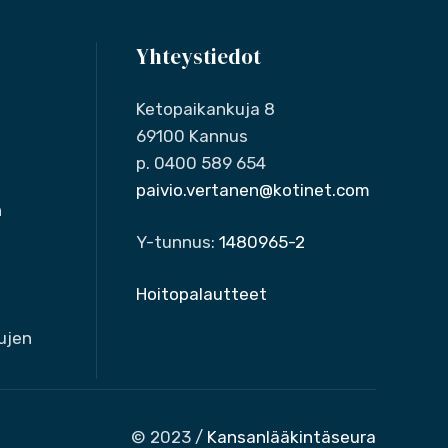
Yhteystiedot
Ketopaikankuja 8
69100 Kannus
p. 0400 589 654
paivio.vertanen@kotinet.com
n
Y-tunnus:
1480965-2
Hoitopalautteet
ujen
© 2023 /
Kansanlääkintäseura