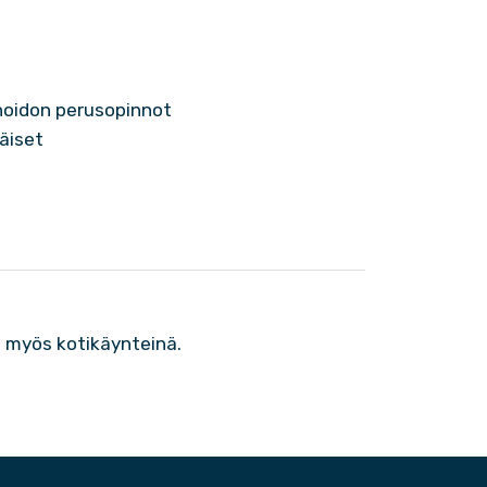
nhoidon perusopinnot
äiset
n myös kotikäynteinä.