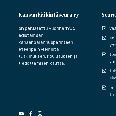
Kansanlääkintäseura ry
Seura
on perustettu vuonna 1986
vaa
edistämään
edi
kansanparannusperinteen
yht
eteenpäin viemistä
toi
tutkimuksen, koulutuksen ja
ymm
tiedottamisen kautta.
tuk
elv
edi
tut