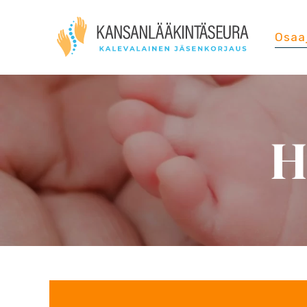
Osaa
H