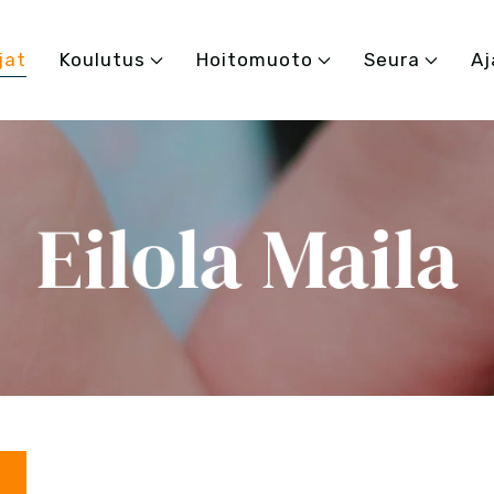
jat
Koulutus
Hoitomuoto
Seura
Aj
Eilola Maila