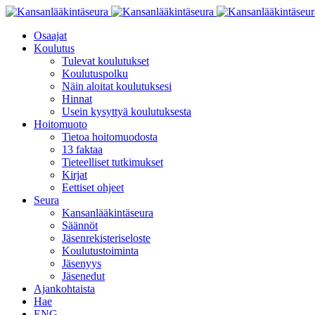
Osaajat
Koulutus
Tulevat koulutukset
Koulutuspolku
Näin aloitat koulutuksesi
Hinnat
Usein kysyttyä koulutuksesta
Hoitomuoto
Tietoa hoitomuodosta
13 faktaa
Tieteelliset tutkimukset
Kirjat
Eettiset ohjeet
Seura
Kansanlääkintäseura
Säännöt
Jäsenrekisteriseloste
Koulutustoiminta
Jäsenyys
Jäsenedut
Ajankohtaista
Hae
ENG