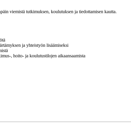
äin viemistä tutkimuksen, koulutuksen ja tiedottamisen kautta.
ötä
ärtämyksen ja yhteistyön lisäämiseksi
mistä
kimus-, hoito- ja koulutustilojen aikaansaamista