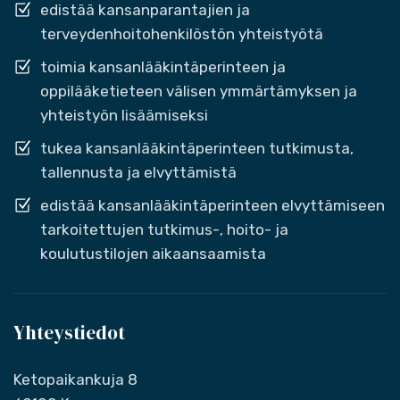
edistää kansanparantajien ja
terveydenhoitohenkilöstön yhteistyötä
toimia kansanlääkintäperinteen ja
oppilääketieteen välisen ymmärtämyksen ja
yhteistyön lisäämiseksi
tukea kansanlääkintäperinteen tutkimusta,
tallennusta ja elvyttämistä
edistää kansanlääkintäperinteen elvyttämiseen
tarkoitettujen tutkimus-, hoito- ja
koulutustilojen aikaansaamista
Yhteystiedot
Ketopaikankuja 8