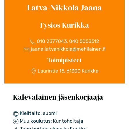
Latva-Nikkola Jaana
Fysios Kurikka
010 2377043, 040 5053512
jaana.latvanikkola@mehilainen.fi
Toimipisteet
Laurintie 15, 61300 Kurikka
Kalevalainen jäsenkorjaaja
Kielitaito: suomi
Muu koulutus: Kuntohoitaja
Teen hoitoja alueella: Kurikka