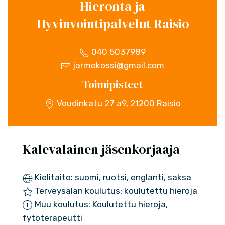
Hieronta ja
Hyvinvointipalvelut Raisio
040 5037989
jarmokossi@gmail.com
Toimipisteet
Voudinkatu 27 a9, 21200 Raisio
Kalevalainen jäsenkorjaaja
Kielitaito: suomi, ruotsi, englanti, saksa
Terveysalan koulutus: koulutettu hieroja
Muu koulutus: Koulutettu hieroja,
fytoterapeutti