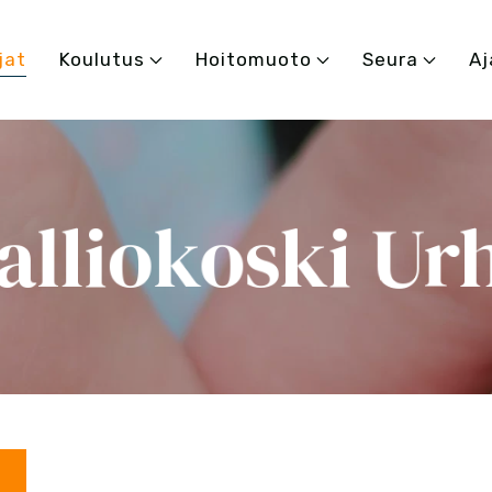
jat
Koulutus
Hoitomuoto
Seura
Aj
alliokoski Ur