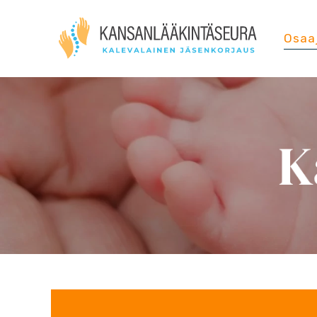
Osaa
K