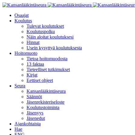
Osaajat
Koulutus
Tulevat koulutukset
Koulutuspolku
Näin aloitat koulutuksesi
Hinnat
Usein kysyttyä koulutuksesta
Hoitomuoto
Tietoa hoitomuodosta
13 faktaa
Tieteelliset tutkimukset
Kirjat
Eettiset ohjeet
Seura
Kansanlääkintäseura
Säännöt
Jäsenrekisteriseloste
Koulutustoiminta
Jäsenyys
Jäsenedut
Ajankohtaista
Hae
ENG