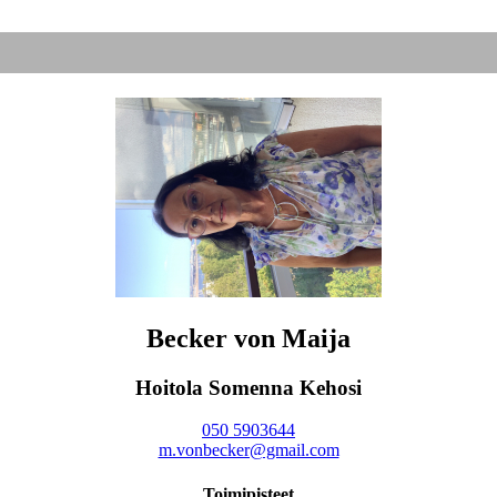
Becker von Maija
Hoitola Somenna Kehosi
050 5903644
m.vonbecker@gmail.com
Toimipisteet