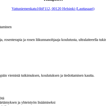
Vattuniemenkatu16bF112, 00120 Helsinki (Lauttasaari)
itaminen
, rosenterapia ja rosen liikunnanohjaaja koulutusta, ultralaiteeella tuk
äin viemistä tutkimuksen, koulutuksen ja tiedottamisen kautta.
ötä
ärtämyksen ja yhteistyön lisäämiseksi