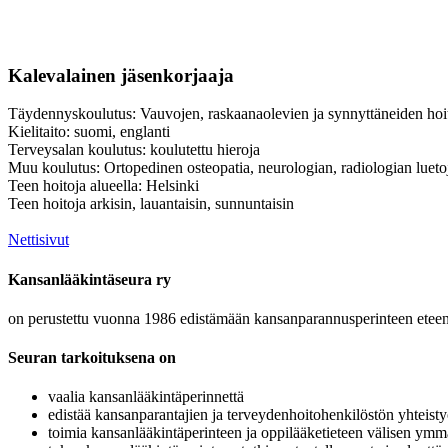
Kalevalainen jäsenkorjaaja
Täydennyskoulutus: Vauvojen, raskaanaolevien ja synnyttäneiden ho
Kielitaito: suomi, englanti
Terveysalan koulutus: koulutettu hieroja
Muu koulutus: Ortopedinen osteopatia, neurologian, radiologian luetoja
Teen hoitoja alueella: Helsinki
Teen hoitoja arkisin, lauantaisin, sunnuntaisin
Nettisivut
Kansanlääkintäseura ry
on perustettu vuonna 1986 edistämään kansanparannusperinteen eteenp
Seuran tarkoituksena on
vaalia kansanlääkintäperinnettä
edistää kansanparantajien ja terveydenhoitohenkilöstön yhteisty
toimia kansanlääkintäperinteen ja oppilääketieteen välisen ymm