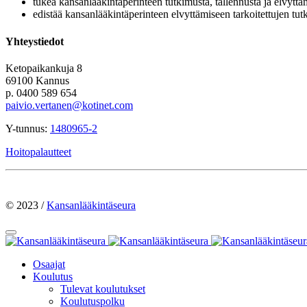
tukea kansanlääkintäperinteen tutkimusta, tallennusta ja elvyttä
edistää kansanlääkintäperinteen elvyttämiseen tarkoitettujen tut
Yhteystiedot
Ketopaikankuja 8
69100 Kannus
p. 0400 589 654
paivio.vertanen@kotinet.com
Y-tunnus:
1480965-2
Hoitopalautteet
© 2023 /
Kansanlääkintäseura
Osaajat
Koulutus
Tulevat koulutukset
Koulutuspolku