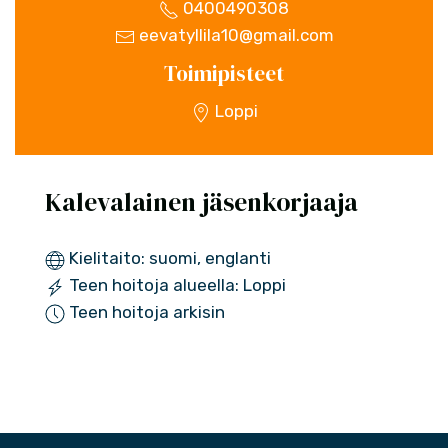
0400490308
eevatyllila10@gmail.com
Toimipisteet
Loppi
Kalevalainen jäsenkorjaaja
Kielitaito: suomi, englanti
Teen hoitoja alueella: Loppi
Teen hoitoja arkisin