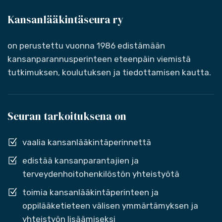
Kansanlääkintäseura ry
on perustettu vuonna 1986 edistämään
kansanparannusperinteen eteenpäin viemistä
tutkimuksen, koulutuksen ja tiedottamisen kautta.
Seuran tarkoituksena on
vaalia kansanlääkintäperinnettä
edistää kansanparantajien ja
terveydenhoitohenkilöstön yhteistyötä
toimia kansanlääkintäperinteen ja
oppilääketieteen välisen ymmärtämyksen ja
yhteistyön lisäämiseksi