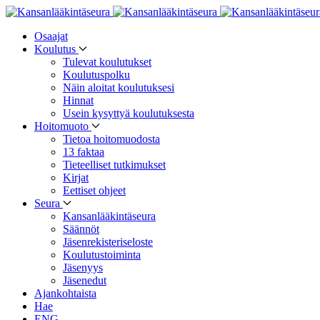
Osaajat
Koulutus
Tulevat koulutukset
Koulutuspolku
Näin aloitat koulutuksesi
Hinnat
Usein kysyttyä koulutuksesta
Hoitomuoto
Tietoa hoitomuodosta
13 faktaa
Tieteelliset tutkimukset
Kirjat
Eettiset ohjeet
Seura
Kansanlääkintäseura
Säännöt
Jäsenrekisteriseloste
Koulutustoiminta
Jäsenyys
Jäsenedut
Ajankohtaista
Hae
ENG