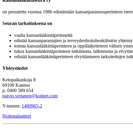
Kansanlääkintäseura ry
on perustettu vuonna 1986 edistämään kansanparannusperinteen eteenp
Seuran tarkoituksena on
vaalia kansanlääkintäperinnettä
edistää kansanparantajien ja terveydenhoitohenkilöstön yhteisty
toimia kansanlääkintäperinteen ja oppilääketieteen välisen ymm
tukea kansanlääkintäperinteen tutkimusta, tallennusta ja elvyttä
edistää kansanlääkintäperinteen elvyttämiseen tarkoitettujen tut
Yhteystiedot
Ketopaikankuja 8
69100 Kannus
p. 0400 589 654
paivio.vertanen@kotinet.com
Y-tunnus:
1480965-2
Hoitopalautteet