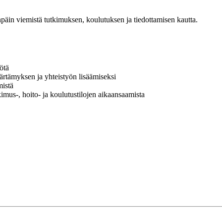
äin viemistä tutkimuksen, koulutuksen ja tiedottamisen kautta.
ötä
ärtämyksen ja yhteistyön lisäämiseksi
mistä
kimus-, hoito- ja koulutustilojen aikaansaamista