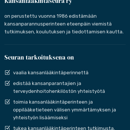
Kansanlääkintäseura ry
on perustettu vuonna 1986 edistämään
kansanparannusperinteen eteenpäin viemistä
tutkimuksen, koulutuksen ja tiedottamisen kautta.
Seuran tarkoituksena on
vaalia kansanlääkintäperinnettä
edistää kansanparantajien ja
terveydenhoitohenkilöstön yhteistyötä
toimia kansanlääkintäperinteen ja
oppilääketieteen välisen ymmärtämyksen ja
yhteistyön lisäämiseksi
tukea kansanlääkintäperinteen tutkimusta,