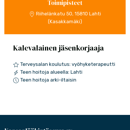
Toimipisteet
Riihelänkatu 50, 15810 Lahti
(Kasakkamäki)
Kalevalainen jäsenkorjaaja
Terveysalan koulutus: vyöhyketerapeutti
Teen hoitoja alueella: Lahti
Teen hoitoja arki-iltaisin