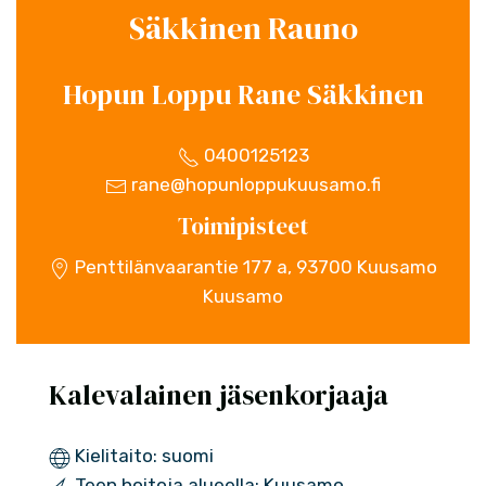
Säkkinen Rauno
Hopun Loppu Rane Säkkinen
0400125123
rane@hopunloppukuusamo.fi
Toimipisteet
Penttilänvaarantie 177 a, 93700 Kuusamo
Kuusamo
Kalevalainen jäsenkorjaaja
Kielitaito: suomi
Teen hoitoja alueella: Kuusamo