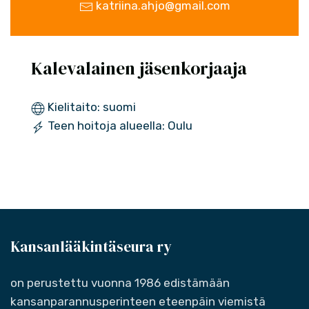
katriina.ahjo@gmail.com
Kalevalainen jäsenkorjaaja
Kielitaito: suomi
Teen hoitoja alueella: Oulu
Kansanlääkintäseura ry
on perustettu vuonna 1986 edistämään
kansanparannusperinteen eteenpäin viemistä