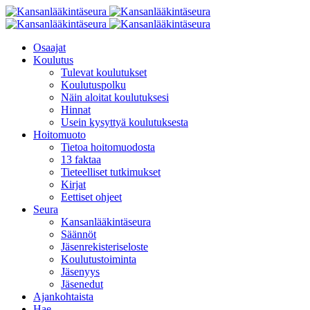
Osaajat
Koulutus
Tulevat koulutukset
Koulutuspolku
Näin aloitat koulutuksesi
Hinnat
Usein kysyttyä koulutuksesta
Hoitomuoto
Tietoa hoitomuodosta
13 faktaa
Tieteelliset tutkimukset
Kirjat
Eettiset ohjeet
Seura
Kansanlääkintäseura
Säännöt
Jäsenrekisteriseloste
Koulutustoiminta
Jäsenyys
Jäsenedut
Ajankohtaista
Hae