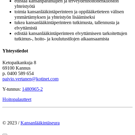
edistää kansanparantajien ja terveydenhoitohenkilöstön
yhteistyötä
toimia kansanlääkintäperinteen ja oppilääketieteen välisen
ymmärtämyksen ja yhteistyön lisäämiseksi
tukea kansanlääkintäperinteen tutkimusta, tallennusta ja
elvyttämistä
edistää kansanlääkintäperinteen elvyttämiseen tarkoitettujen
tutkimus-, hoito- ja koulutustilojen aikaansaamista
Yhteystiedot
Ketopaikankuja 8
69100 Kannus
p. 0400 589 654
paivio.vertanen@kotinet.com
Y-tunnus:
1480965-2
Hoitopalautteet
© 2023 /
Kansanlääkintäseura