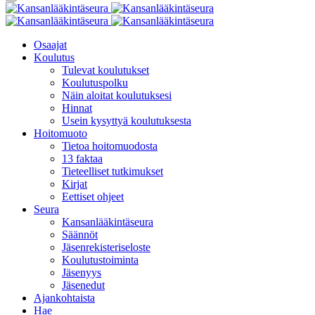
Osaajat
Koulutus
Tulevat koulutukset
Koulutuspolku
Näin aloitat koulutuksesi
Hinnat
Usein kysyttyä koulutuksesta
Hoitomuoto
Tietoa hoitomuodosta
13 faktaa
Tieteelliset tutkimukset
Kirjat
Eettiset ohjeet
Seura
Kansanlääkintäseura
Säännöt
Jäsenrekisteriseloste
Koulutustoiminta
Jäsenyys
Jäsenedut
Ajankohtaista
Hae