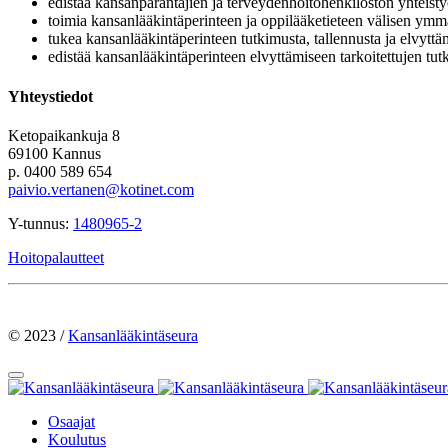
edistää kansanparantajien ja terveydenhoitohenkilöstön yhteisty
toimia kansanlääkintäperinteen ja oppilääketieteen välisen ymm
tukea kansanlääkintäperinteen tutkimusta, tallennusta ja elvyttä
edistää kansanlääkintäperinteen elvyttämiseen tarkoitettujen tut
Yhteystiedot
Ketopaikankuja 8
69100 Kannus
p. 0400 589 654
paivio.vertanen@kotinet.com
Y-tunnus:
1480965-2
Hoitopalautteet
© 2023 /
Kansanlääkintäseura
Osaajat
Koulutus