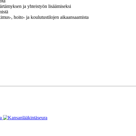
ötä
ärtämyksen ja yhteistyön lisäämiseksi
mistä
kimus-, hoito- ja koulutustilojen aikaansaamista