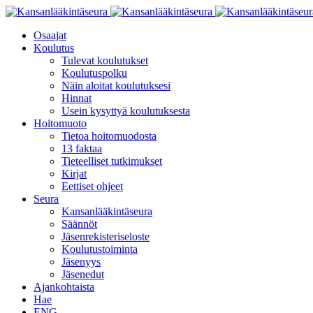
Osaajat
Koulutus
Tulevat koulutukset
Koulutuspolku
Näin aloitat koulutuksesi
Hinnat
Usein kysyttyä koulutuksesta
Hoitomuoto
Tietoa hoitomuodosta
13 faktaa
Tieteelliset tutkimukset
Kirjat
Eettiset ohjeet
Seura
Kansanlääkintäseura
Säännöt
Jäsenrekisteriseloste
Koulutustoiminta
Jäsenyys
Jäsenedut
Ajankohtaista
Hae
ENG