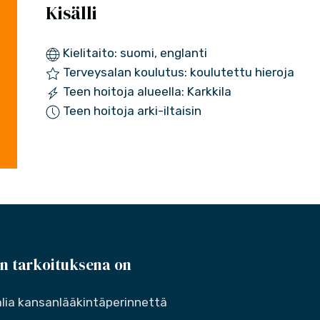
Kisälli
Kielitaito: suomi, englanti
Terveysalan koulutus: koulutettu hieroja
Teen hoitoja alueella: Karkkila
Teen hoitoja arki-iltaisin
n tarkoituksena on
lia kansanlääkintäperinnettä