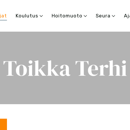
jat
Koulutus
Hoitomuoto
Seura
Aj
Toikka Terhi