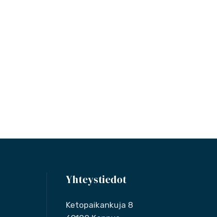
Yhteystiedot
Ketopaikankuja 8