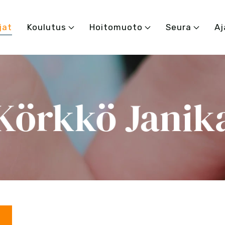
jat
Koulutus
Hoitomuoto
Seura
Aj
Körkkö Janik