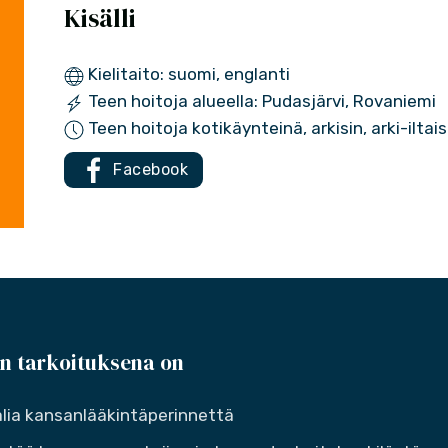
Kisälli
Kielitaito: suomi, englanti
Teen hoitoja alueella: Pudasjärvi, Rovaniemi
Teen hoitoja kotikäynteinä, arkisin, arki-iltai
Facebook
n tarkoituksena on
lia kansanlääkintäperinnettä