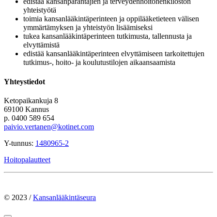
edistää kansanparantajien ja terveydenhoitohenkilöstön
yhteistyötä
toimia kansanlääkintäperinteen ja oppilääketieteen välisen
ymmärtämyksen ja yhteistyön lisäämiseksi
tukea kansanlääkintäperinteen tutkimusta, tallennusta ja
elvyttämistä
edistää kansanlääkintäperinteen elvyttämiseen tarkoitettujen
tutkimus-, hoito- ja koulutustilojen aikaansaamista
Yhteystiedot
Ketopaikankuja 8
69100 Kannus
p. 0400 589 654
paivio.vertanen@kotinet.com
Y-tunnus:
1480965-2
Hoitopalautteet
© 2023 /
Kansanlääkintäseura