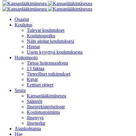
Osaajat
Koulutus
Tulevat koulutukset
Koulutuspolku
Näin aloitat koulutuksesi
Hinnat
Usein kysyttyä koulutuksesta
Hoitomuoto
Tietoa hoitomuodosta
13 faktaa
Tieteelliset tutkimukset
Kirjat
Eettiset ohjeet
Seura
Kansanlääkintäseura
Säännöt
Jäsenrekisteriseloste
Koulutustoiminta
Jäsenyys
Jäsenedut
Ajankohtaista
Hae