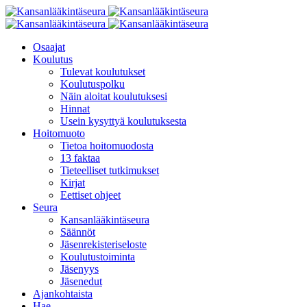
Osaajat
Koulutus
Tulevat koulutukset
Koulutuspolku
Näin aloitat koulutuksesi
Hinnat
Usein kysyttyä koulutuksesta
Hoitomuoto
Tietoa hoitomuodosta
13 faktaa
Tieteelliset tutkimukset
Kirjat
Eettiset ohjeet
Seura
Kansanlääkintäseura
Säännöt
Jäsenrekisteriseloste
Koulutustoiminta
Jäsenyys
Jäsenedut
Ajankohtaista
Hae