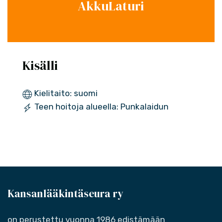
AkkuLaturi
Kisälli
Kielitaito: suomi
Teen hoitoja alueella: Punkalaidun
Kansanlääkintäseura ry
on perustettu vuonna 1986 edistämään