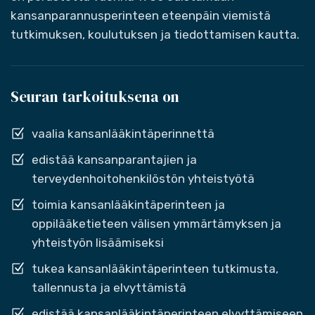
kansanparannusperinteen eteenpäin viemistä
tutkimuksen, koulutuksen ja tiedottamisen kautta.
Seuran tarkoituksena on
vaalia kansanlääkintäperinnettä
edistää kansanparantajien ja
terveydenhoitohenkilöstön yhteistyötä
toimia kansanlääkintäperinteen ja
oppilääketieteen välisen ymmärtämyksen ja
yhteistyön lisäämiseksi
tukea kansanlääkintäperinteen tutkimusta,
tallennusta ja elvyttämistä
edistää kansanlääkintäperinteen elvyttämiseen