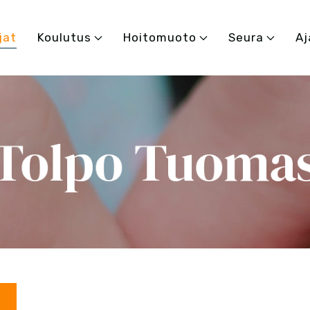
jat
Koulutus
Hoitomuoto
Seura
Aj
Tolpo Tuoma