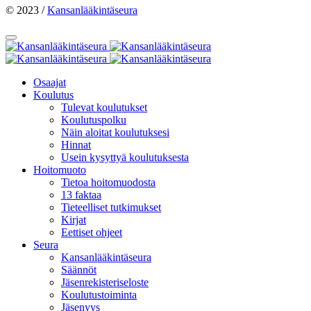
© 2023 /
Kansanlääkintäseura
Osaajat
Koulutus
Tulevat koulutukset
Koulutuspolku
Näin aloitat koulutuksesi
Hinnat
Usein kysyttyä koulutuksesta
Hoitomuoto
Tietoa hoitomuodosta
13 faktaa
Tieteelliset tutkimukset
Kirjat
Eettiset ohjeet
Seura
Kansanlääkintäseura
Säännöt
Jäsenrekisteriseloste
Koulutustoiminta
Jäsenyys