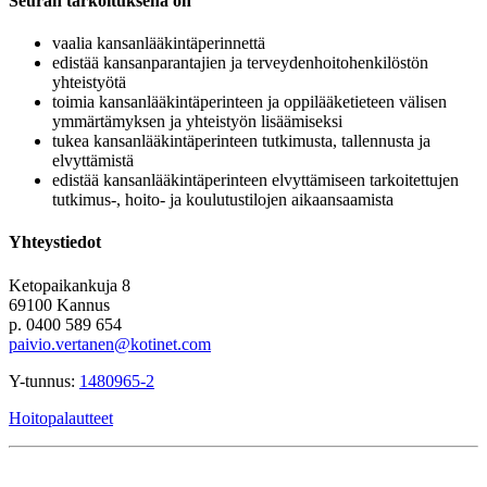
Seuran tarkoituksena on
vaalia kansanlääkintäperinnettä
edistää kansanparantajien ja terveydenhoitohenkilöstön
yhteistyötä
toimia kansanlääkintäperinteen ja oppilääketieteen välisen
ymmärtämyksen ja yhteistyön lisäämiseksi
tukea kansanlääkintäperinteen tutkimusta, tallennusta ja
elvyttämistä
edistää kansanlääkintäperinteen elvyttämiseen tarkoitettujen
tutkimus-, hoito- ja koulutustilojen aikaansaamista
Yhteystiedot
Ketopaikankuja 8
69100 Kannus
p. 0400 589 654
paivio.vertanen@kotinet.com
Y-tunnus:
1480965-2
Hoitopalautteet