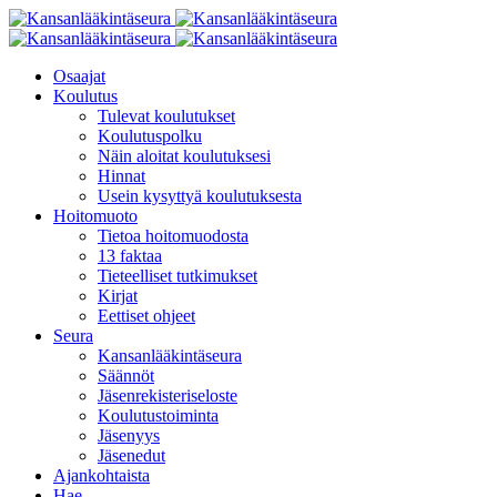
Osaajat
Koulutus
Tulevat koulutukset
Koulutuspolku
Näin aloitat koulutuksesi
Hinnat
Usein kysyttyä koulutuksesta
Hoitomuoto
Tietoa hoitomuodosta
13 faktaa
Tieteelliset tutkimukset
Kirjat
Eettiset ohjeet
Seura
Kansanlääkintäseura
Säännöt
Jäsenrekisteriseloste
Koulutustoiminta
Jäsenyys
Jäsenedut
Ajankohtaista
Hae