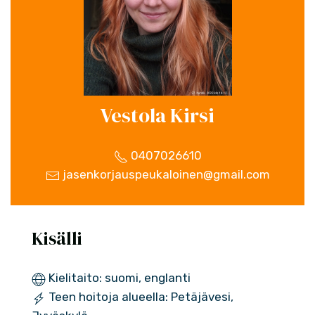
Vestola Kirsi
0407026610
jasenkorjauspeukaloinen@gmail.com
Kisälli
Kielitaito: suomi, englanti
Teen hoitoja alueella: Petäjävesi,