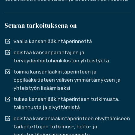
Seuran tarkoituksena on
vaalia kansanlääkintäperinnettä
edistää kansanparantajien ja
terveydenhoitohenkilöstön yhteistyötä
toimia kansanlääkintäperinteen ja
oppilääketieteen välisen ymmärtämyksen ja
yhteistyön lisäämiseksi
tukea kansanlääkintäperinteen tutkimusta,
tallennusta ja elvyttämistä
edistää kansanlääkintäperinteen elvyttämiseen
tarkoitettujen tutkimus-, hoito- ja
koulutustilojen aikaansaamista