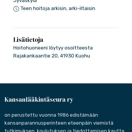
Jyväskylä
Teen hoitoja arkisin, arki-iltaisin
Lisätietoja
Hoitohuoneeni löytyy osoitteesta
Rajakankaantie 20, 41930 Kuohu
Kansanlääkintäseura ry
on perustettu vuonna 1986 edistämään
kansanparannusperinteen eteenpäin viemistä
tutkimuksen, koulutuksen ja tiedottamisen kautta.