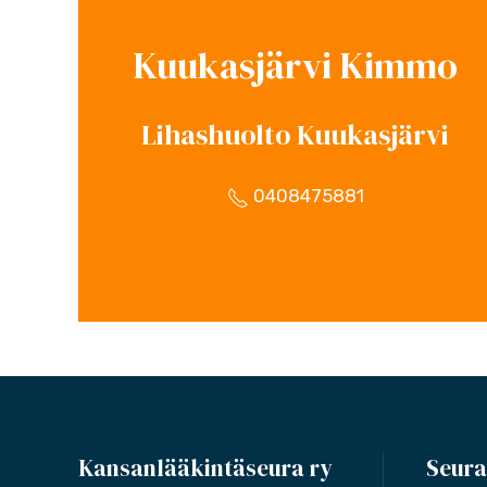
Kuukasjärvi Kimmo
Lihashuolto Kuukasjärvi
0408475881
Kansanlääkintäseura ry
Seura