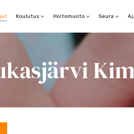
jat
Koulutus
Hoitomuoto
Seura
Aj
ukasjärvi Ki