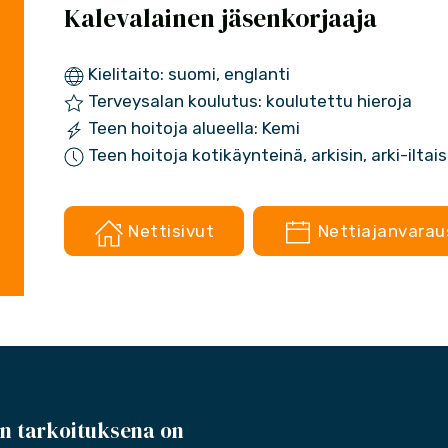
Kalevalainen jäsenkorjaaja
Kielitaito: suomi, englanti
Terveysalan koulutus: koulutettu hieroja
Teen hoitoja alueella: Kemi
Teen hoitoja kotikäynteinä, arkisin, arki-iltai
Nettisivut
Nettiajanvarau
n tarkoituksena on