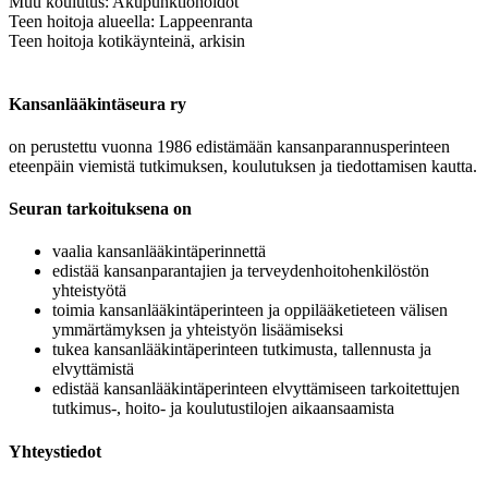
Muu koulutus: Akupunktiohoidot
Teen hoitoja alueella: Lappeenranta
Teen hoitoja kotikäynteinä, arkisin
Kansanlääkintäseura ry
on perustettu vuonna 1986 edistämään kansanparannusperinteen
eteenpäin viemistä tutkimuksen, koulutuksen ja tiedottamisen kautta.
Seuran tarkoituksena on
vaalia kansanlääkintäperinnettä
edistää kansanparantajien ja terveydenhoitohenkilöstön
yhteistyötä
toimia kansanlääkintäperinteen ja oppilääketieteen välisen
ymmärtämyksen ja yhteistyön lisäämiseksi
tukea kansanlääkintäperinteen tutkimusta, tallennusta ja
elvyttämistä
edistää kansanlääkintäperinteen elvyttämiseen tarkoitettujen
tutkimus-, hoito- ja koulutustilojen aikaansaamista
Yhteystiedot