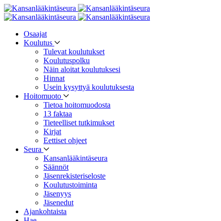
Osaajat
Koulutus
Tulevat koulutukset
Koulutuspolku
Näin aloitat koulutuksesi
Hinnat
Usein kysyttyä koulutuksesta
Hoitomuoto
Tietoa hoitomuodosta
13 faktaa
Tieteelliset tutkimukset
Kirjat
Eettiset ohjeet
Seura
Kansanlääkintäseura
Säännöt
Jäsenrekisteriseloste
Koulutustoiminta
Jäsenyys
Jäsenedut
Ajankohtaista
Hae