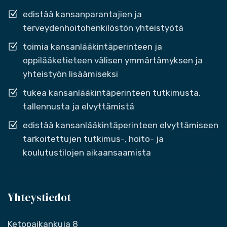
edistää kansanparantajien ja
terveydenhoitohenkilöstön yhteistyötä
toimia kansanlääkintäperinteen ja
oppilääketieteen välisen ymmärtämyksen ja
yhteistyön lisäämiseksi
tukea kansanlääkintäperinteen tutkimusta,
tallennusta ja elvyttämistä
edistää kansanlääkintäperinteen elvyttämiseen
tarkoitettujen tutkimus-, hoito- ja
koulutustilojen aikaansaamista
Yhteystiedot
Ketopaikankuja 8