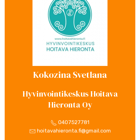
Kokozina Svetlana
Hyvinvointikeskus Hoitava
Hieronta Oy
0407527781
hoitavahieronta.fi@gmail.com